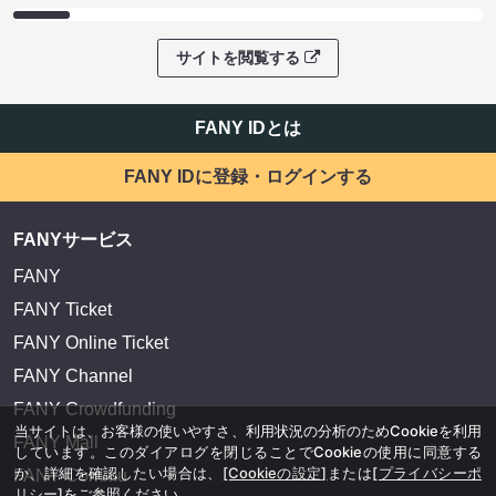
サイトを閲覧する
FANY IDとは
FANY IDに登録・ログインする
FANYサービス
FANY
FANY Ticket
FANY Online Ticket
FANY Channel
FANY Crowdfunding
当サイトは、お客様の使いやすさ、利用状況の分析のためCookieを利用
FANY Mall
しています。このダイアログを閉じることでCookieの使用に同意する
か、詳細を確認したい場合は、
[Cookieの設定]
または
[プライバシーポ
FANY Commu
リシー]
をご参照ください。