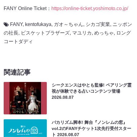
FANY Online Ticket：
https://online-ticket.yoshimoto.co.jp/
FANY
,
kentofukaya
,
ガオ～ちゃん
,
シカゴ実業
,
ニッポン
の社長
,
ビスケットブラザーズ
,
マユリカ
,
めっちゃ
,
ロング
コートダディ
関連記事
シークエンスはやとも監修! ペアリング霊
視が体験できる占いコンテンツ登場
2026.08.07
バカリズム脚本! 舞台『ノンレムの窓』
vol.2のFANYチケット1次先行受付スター
ト
2026.08.07