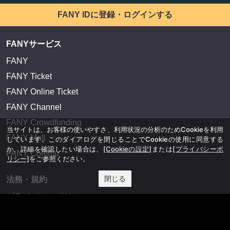
FANY IDに登録・ログインする
FANYサービス
FANY
FANY Ticket
FANY Online Ticket
FANY Channel
FANY Crowdfunding
当サイトは、お客様の使いやすさ、利用状況の分析のためCookieを利用
FANY Mall
しています。このダイアログを閉じることでCookieの使用に同意する
か、詳細を確認したい場合は、
[Cookieの設定]
または
[プライバシーポ
FANY Commu
リシー]
をご参照ください。
閉じる
法務・規約
プライバシーポリシー
反社会的勢力排除宣言