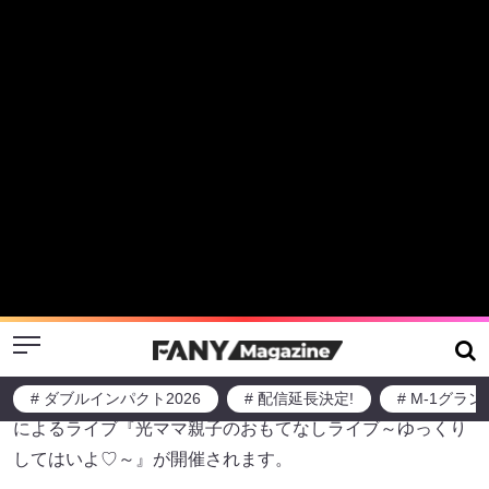
Menu
# ダブルインパクト2026
# 配信延長決定!
# M-1グラ
『光ママ親子のおもてなしライブ～
ゆっくりしてはいよ♡～』が熊本県
御船町で開催決定!
2026-01-26
ニュース
お知らせ
2026年5月10日（日）御船町カルチャーセンター（熊本県
御船町）にて、結成15年の「しゃかりき」こと光ママ親子
によるライブ『光ママ親子のおもてなしライブ～ゆっくり
してはいよ♡～』が開催されます。