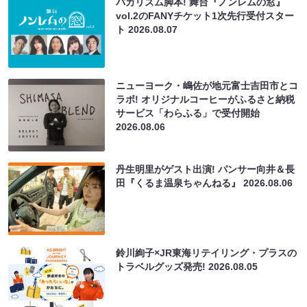
バカリズム脚本! 舞台『ノンレムの窓』
vol.2のFANYチケット1次先行受付スター
ト
2026.08.07
ニューヨーク・嶋佐が地元富士吉田市とコ
ラボ! オリジナルコーヒーがふるさと納税
サービス「わらふる」で受付開始
2026.08.06
丹生明里がゲスト出演! パンサー向井＆長
田『くるま温泉ちゃんねる』
2026.08.06
鈴川絢子×JR東海リテイリング・プラスの
トラベルグッズ発売!
2026.08.05