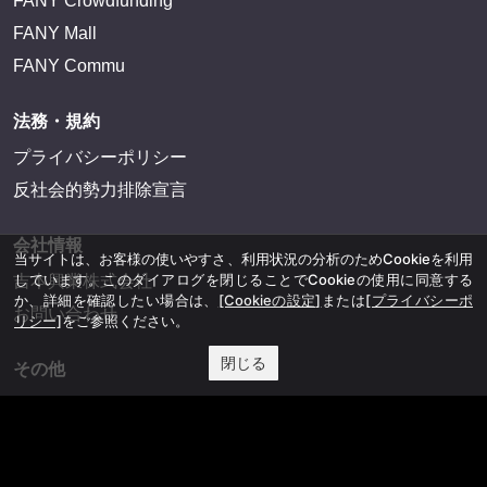
FANY Crowdfunding
FANY Mall
FANY Commu
法務・規約
プライバシーポリシー
反社会的勢力排除宣言
会社情報
当サイトは、お客様の使いやすさ、利用状況の分析のためCookieを利用
しています。このダイアログを閉じることでCookieの使用に同意する
吉本興業株式会社
か、詳細を確認したい場合は、
[Cookieの設定]
または
[プライバシーポ
お問い合わせ
リシー]
をご参照ください。
閉じる
その他
よしもとニュースセンターアーカイブ