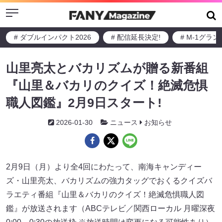
Menu
# ダブルインパクト2026
# 配信延長決定!
# M-1グラ
山里亮太とバカリズムが贈る新番組
『山里＆バカリのクイズ！絶滅危惧
職人図鑑』2月9日スタート!
2026-01-30
ニュース
お知らせ
2月9日（月）より全4回にわたって、南海キャンディー
ズ・山里亮太、バカリズムの強力タッグでおくるクイズバ
ラエティ番組『山里＆バカリのクイズ！絶滅危惧職人図
鑑』が放送されます（ABCテレビ／関西ローカル 月曜深夜