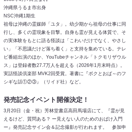
沖縄県うるま市出身
NSC沖縄1期生
祖母は沖縄の霊媒師「ユタ」。幼少期から祖母の仕事に同
行し、多くの霊現象を目撃。自身も霊が見える体質で、そ
の実体験をもとに語る怪談は「こわいだけでなく、やさし
い」「不思議だけど落ち着く」と支持を集めている。テレ
ビ番組出演のほか、YouTubeチャンネル「トクモリザウル
ス」は登録者数27.7万人を超える（2026年1月末時点）。
実話怪談倶楽部 MVK2回受賞。著書に『ボクとおば～のフ
シギな話①②③』（リイド社）など。
発売記念イベント開催決定！
3月20日（金・祝）芳林堂書店高田馬場店にて、『霊が見
えるけど、質問ある？ ー見えない人のためのおばけ入門
ー』発売記念サイン会＆記念撮影が行われます。 参加申