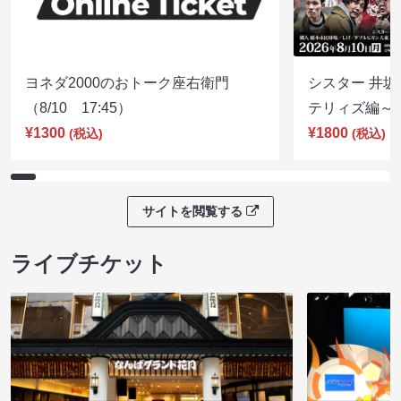
ヨネダ2000のおトーク座右衛門
シスター 井坂
（8/10 17:45）
テリィズ編～（8
¥1300
¥1800
(税込)
(税込)
サイトを閲覧する
ライブチケット