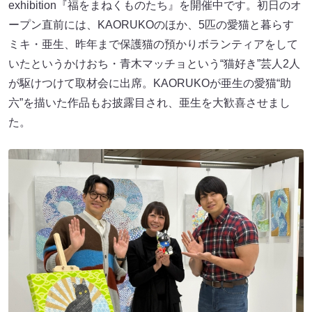
exhibition『福をまねくものたち』を開催中です。初日のオ
ープン直前には、KAORUKOのほか、5匹の愛猫と暮らす
ミキ・亜生、昨年まで保護猫の預かりボランティアをして
いたというかけおち・青木マッチョという“猫好き”芸人2人
が駆けつけて取材会に出席。KAORUKOが亜生の愛猫“助
六”を描いた作品もお披露目され、亜生を大歓喜させまし
た。