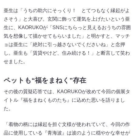
亜生は「うちの助六にそっくり！ とてつもなく縁起がよ
さそう」と大喜び。玄関に飾って運気を上げたいという亜
生に、KAORUKOが「SNSにちらっと見えるおうちの雰囲
気を想像して描かせてもらいました」と明かすと、マッチ
ョは亜生に「絶対に引っ越さないでくださいね」と念押
し。亜生も「賃貸やけど、住み続ける！」と断言して笑わ
せました。
ペットも“福をまねく”存在
その後の質疑応答では、KAORUKOが改めて今回の個展タ
イトル『福をまねくものたち』に込めた思いを語りまし
た。
「着物の柄には縁起を担ぐ文様が使われていて、今回の作
品に使用している『青海波』は波のように穏やかな幸せが