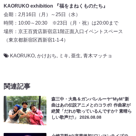
KAORUKO exhibition 『福をまねくものたち』
会期：2月16日（月）～25日（水）
時間：10:00～20:30 ※23日（月・祝）は20:00まで
場所：京王百貨店新宿店1階正面入口イベントスペース
（東京都新宿区西新宿1-1-4）
KAORUKO
,
かけおち
,
ミキ
,
亜生
,
青木マッチョ
関連記事
森三中・大島＆ガンバレルーヤ“MyM”新
曲はあの伝説アニメとのコラボ! 作曲家が
絶賛「だれが歌っているんですか? 素晴ら
しい歌声だ!」
2026.08.08
小嶋花梨が“卒業後初”ワンマンライブで