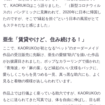
て、KAORUKOはこう語りました。「（新型コロナウィル
スの）パンデミックに見舞われて、2020年に日本に帰国し
たのですが、そこで“縁起を担ぐ”という日本の風習がとて
もステキだなと感じました」
亜生「賃貸やけど、住み続ける！」
ここで、KAORUKOが初となる“ペット”のオーダーメイド
作品の受注販売に先駆け、亜生の愛猫“助六”を描いた作品
がお披露目されました。ポップなカラーリングで描かれた
「青海波」や「麻の葉」など縁起のいい文様をバックに、
愛らしくこちらを見つめる一見、真っ黒な助六にも、よく
見ると着物の模様があしらわれています。
作品上では行儀よく座っている助六ですが、KAORUKOの
もとに送られてきた写真では、体を自由に伸ばし、目も瞑