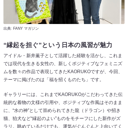
出典:
FANY マガジン
“縁起を担ぐ”という日本の風習が魅力
アイドル・新井薫子として活躍した経験を活かし、これま
では現代を生きる女性の、新しくポジティブなフェミニズ
ムを数々の作品で表現してきたKAORUKOですが、今回、
テーマに掲げたのは「福を招くものたち」です。
ギャラリーには、これまでKAORUKOがこだわってきた伝
統的な着物の文様の引用や、ポジティブな作風はそのまま
に、“水の神”として崇められてきた龍（ドラゴン）や招き
猫、狛犬など“縁起のよい”ものをモチーフにした新作がズ
ラリ。眺めているだけでも、運気がぐんぐんと上向いてく