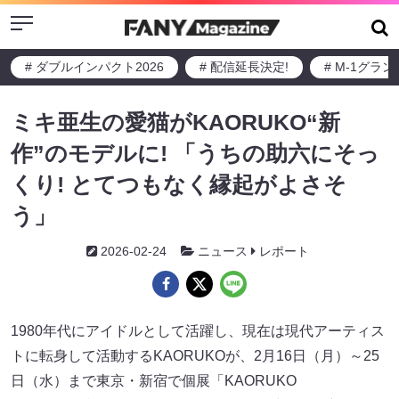
Menu
# ダブルインパクト2026
# 配信延長決定!
# M-1グラ
ミキ亜生の愛猫がKAORUKO“新
作”のモデルに! 「うちの助六にそっ
くり! とてつもなく縁起がよさそ
う」
2026-02-24
ニュース
レポート
1980年代にアイドルとして活躍し、現在は現代アーティス
トに転身して活動するKAORUKOが、2月16日（月）～25
日（水）まで東京・新宿で個展「KAORUKO