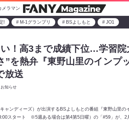
カメラマン
定!
# M-1グランプリ
# BSよしもと
# JO1
い！高3まで成績下位…学習院大
さ”を熱弁『東野山里のインプッ
で放送
お知らせ
キャンディーズ）が出演するBSよしもとの番組『東野山里の
3:00スタート ※5週ある場合は第4第5日曜）の「#59」が、