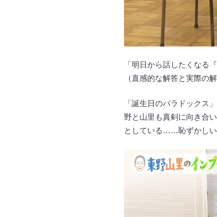
「明日から話したくなる『
（直感的な解答と実際の解
「誕生日のパラドックス」
野と山里も真剣に向き合い
としている……恥ずかしい