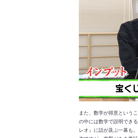
また、数学が得意というこ
の中には数学で説明できる
レオ』に話が及ぶ一幕も。