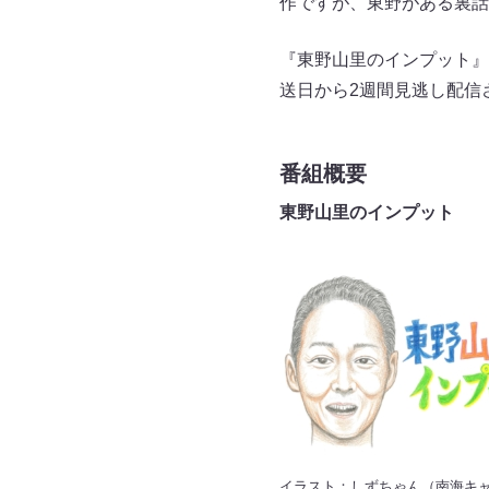
作ですが、東野がある裏話
『東野山里のインプット』
送日から2週間見逃し配信さ
番組概要
東野山里のインプット
イラスト：しずちゃん（南海キ