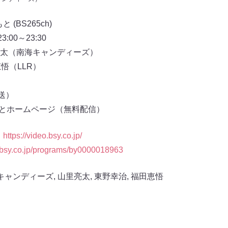
(BS265ch)
:00～23:30
太（南海キャンディーズ）
悟（LLR）
放送）
もとホームページ（無料配信）
：
https://video.bsy.co.jp/
//bsy.co.jp/programs/by0000018963
キャンディーズ
,
山里亮太
,
東野幸治
,
福田恵悟