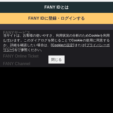
FANY IDとは
FANY IDに登録・ログインする
FANYサービス
当サイトは、お客様の使いやすさ、利用状況の分析のためCookieを利用
しています。このダイアログを閉じることでCookieの使用に同意する
FANY
か、詳細を確認したい場合は、
[Cookieの設定]
または
[プライバシーポ
FANY Ticket
リシー]
をご参照ください。
FANY Online Ticket
閉じる
FANY Channel
FANY Crowdfunding
FANY Mall
FANY Commu
法務・規約
プライバシーポリシー