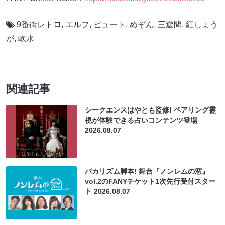
9番街レトロ
,
エルフ
,
ピュート
,
めぞん
,
三遊間
,
紅しょう
が
,
軟水
関連記事
シークエンスはやとも監修! ペアリング霊
視が体験できる占いコンテンツ登場
2026.08.07
バカリズム脚本! 舞台『ノンレムの窓』
vol.2のFANYチケット1次先行受付スター
ト
2026.08.07