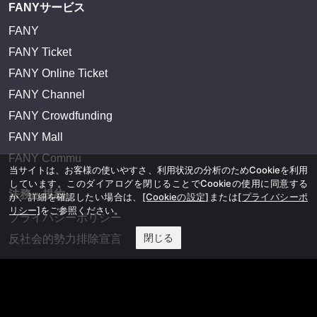
FANYサービス
FANY
FANY Ticket
FANY Online Ticket
FANY Channel
FANY Crowdfunding
FANY Mall
FANY Commu
当サイトは、お客様の使いやすさ、利用状況の分析のためCookieを利用
しています。このダイアログを閉じることでCookieの使用に同意する
法務・規約
か、詳細を確認したい場合は、
[Cookieの設定]
または
[プライバシーポ
リシー]
をご参照ください。
プライバシーポリシー
閉じる
反社会的勢力排除宣言
会社情報
吉本興業株式会社