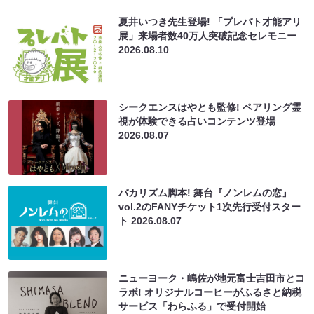
夏井いつき先生登場! 「プレバト才能アリ
展」来場者数40万人突破記念セレモニー
2026.08.10
シークエンスはやとも監修! ペアリング霊
視が体験できる占いコンテンツ登場
2026.08.07
バカリズム脚本! 舞台『ノンレムの窓』
vol.2のFANYチケット1次先行受付スター
ト
2026.08.07
ニューヨーク・嶋佐が地元富士吉田市とコ
ラボ! オリジナルコーヒーがふるさと納税
サービス「わらふる」で受付開始