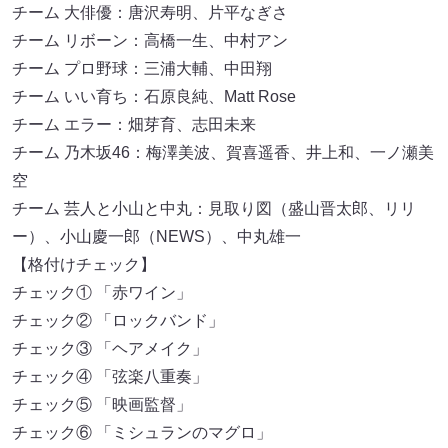
チーム 大俳優：唐沢寿明、片平なぎさ
チーム リボーン：高橋一生、中村アン
チーム プロ野球：三浦大輔、中田翔
チーム いい育ち：石原良純、Matt Rose
チーム エラー：畑芽育、志田未来
チーム 乃木坂46：梅澤美波、賀喜遥香、井上和、一ノ瀬美
空
チーム 芸人と小山と中丸：見取り図（盛山晋太郎、リリ
ー）、小山慶一郎（NEWS）、中丸雄一
【格付けチェック】
チェック① 「赤ワイン」
チェック② 「ロックバンド」
チェック③ 「ヘアメイク」
チェック④ 「弦楽八重奏」
チェック⑤ 「映画監督」
チェック⑥ 「ミシュランのマグロ」