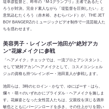
堤幸彦監督と、昨年の『M-1グランプリ』王者であるたく
ろうが対決。完全ド素人ながら「堤監督を圧倒したい」と
意気込むたくろう（赤木裕、きむらバンド）が、THE JET
BOY BANGERZのミュージックビデオ制作で一流芸能人た
ちを惑わせます。
美容男子・レインボー池田が“絶対アカ
ン”花嫁メイクに参戦
「ヘアメイク」チェックでは、一流プロとアシスタント、
そして“絶対アカン”ヘアメイクとして、コスメコンシェル
ジュの資格も持つレインボー・池田直人が参戦します。
池田らは、3時のヒロイン・かなで、ゆにばーす・はら、
爛々・萌々のいずれかにブライダル・ヘアメイクを施しま
す。花嫁姿となった女性芸人たちは、父親役を演じる酒井
敏也とともにバージンロードを歩き、その仕上がりを競い