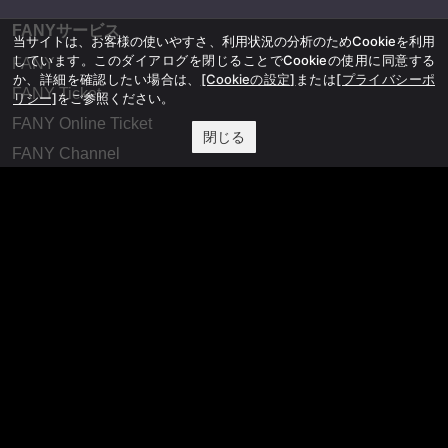
FANYサービス
当サイトは、お客様の使いやすさ、利用状況の分析のためCookieを利用
しています。このダイアログを閉じることでCookieの使用に同意する
FANY
か、詳細を確認したい場合は、
[Cookieの設定]
または
[プライバシーポ
FANY Ticket
リシー]
をご参照ください。
FANY Online Ticket
閉じる
FANY Channel
FANY Crowdfunding
FANY Mall
FANY Commu
法務・規約
プライバシーポリシー
反社会的勢力排除宣言
会社情報
吉本興業株式会社