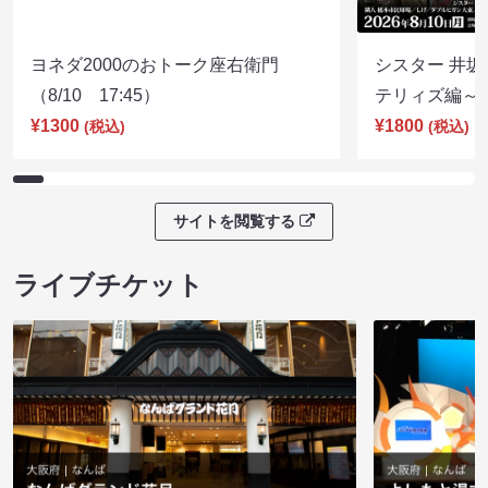
ヨネダ2000のおトーク座右衛門
シスター 井坂
（8/10 17:45）
テリィズ編～（8
¥1300
¥1800
(税込)
(税込)
サイトを閲覧する
ライブチケット