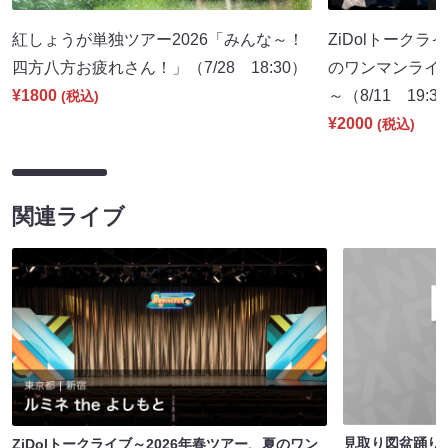
紅しょうが単独ツアー2026「みんな～！
ZiDolトークラ
四方八方お疲れさん！」（7/28 18:30）
のワンマンライ
¥1800
～（8/11 19:3
(税込)
¥2000
(税込)
関連ライブ
見取り図盆踊り2
ZiDolトークライブ～2026年春ツアー、夏のワン