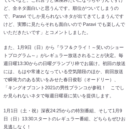
ていいなと。これ言うと保険みたいになっちゃうんですけ
ど、全ネタ面白いと思うんです。順位がついてしまうの
で、Paravi でしか見られないネタが出てきてしまうんです
けど、実際に見たらそれも面白いので Paravi でも楽しんで
いただきたいです」とコメントしました。
また、1月9日（日）から『ラフ＆クライ！～笑いのショー
トプログラム～』がレギュラー放送されることが決定。毎
週日曜13:30からの日曜グランプリ枠でお届け。初回の放送
には、もはや常連となっている空気階段のほか、前回放送
で瞬発力のある笑いをみせた春日俊彰（オードリー）、
「キングオブコント2021の男性ブランコが参戦！ こでし
か見られないネタで毎週日曜昼に笑いを提供します。
1月1日（土・祝）深夜24:25からの特別番組、そして1月9
日（日）13:30スタートのレギュラー番組、どちらもぜひお
見逃しなく！