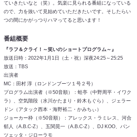
ていきたいなと（笑）。気楽に見られる番組になっている
ので、力を抜いて見始めていただきたいです。そしたらい
つの間にかがっつりハマってると思います！
番組概要
『ラフ＆クライ！～笑いのショートプログラム～』
放送日時：2022年1月1日（土・祝）深夜24:25～25:25
放送：TBS
出演者
MC：田村 淳（ロンドンブーツ１号２号）
プログラム出演者（※50音順）：蛙亭（中野周平・イワク
ラ）、空気階段（水川かたまり・鈴木もぐら）、ジェラー
ドン（アタック西本・海野裕二・かみちぃ）
ジョーカー枠（※50音順）：アレックス・ラミレス、河合
郁人（A.B.C-Z）、五関晃一（A.B.C-Z）、DJ KOO、パン
ツェッタ・ジローラモ