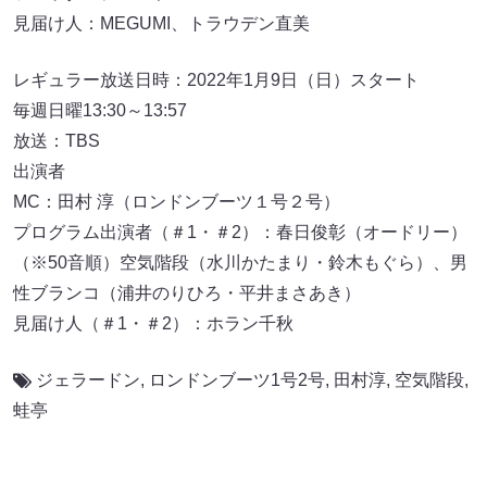
見届け人：MEGUMI、トラウデン直美
レギュラー放送日時：2022年1月9日（日）スタート
毎週日曜13:30～13:57
放送：TBS
出演者
MC：田村 淳（ロンドンブーツ１号２号）
プログラム出演者（＃1・＃2）：春日俊彰（オードリー）
（※50音順）空気階段（水川かたまり・鈴木もぐら）、男
性ブランコ（浦井のりひろ・平井まさあき）
見届け人（＃1・＃2）：ホラン千秋
ジェラードン
,
ロンドンブーツ1号2号
,
田村淳
,
空気階段
,
蛙亭