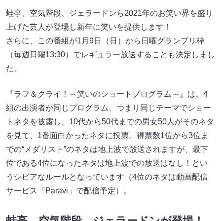
蛙亭、空気階段、ジェラードンら2021年のお笑い界を盛り
上げた芸人が登場し新年に笑いを提供します！
さらに、この番組が1月9日（日）から日曜グランプリ枠
（毎週日曜13:30）でレギュラー放送することも決定しまし
た。
『ラフ＆クライ！～笑いのショートプログラム～』は、4
組の出演者が同じプログラム、つまり同じテーマでショー
トネタを披露し、10代から50代までの男女50人がそのネタ
を見て、1番面白かったネタに投票。得票数1位から3位ま
での“メダリスト”のネタは地上波で放送されますが、最下
位である4位になったネタは地上波での放送はなし！とい
うシビアなルールとなっています（4位のネタは動画配信
サービス「Paravi」で配信予定）。
蛙亭、空気階段、ジェラードンが登場！