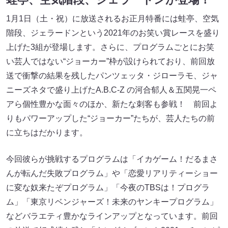
1月1日（土・祝）に放送されるお正月特番には蛙亭、空気
階段、ジェラードンという2021年のお笑い賞レースを盛り
上げた3組が登場します。さらに、プログラムごとにお笑
い芸人ではない“ジョーカー”枠が設けられており、前回放
送で衝撃の結果を残したパンツェッタ・ジローラモ、ジャ
ニーズネタで盛り上げたA.B.C-Z の河合郁人＆五関晃一ペ
アら個性豊かな面々のほか、新たな刺客も参戦！ 前回よ
りもパワーアップした“ジョーカー”たちが、芸人たちの前
に立ちはだかります。
今回彼らが挑戦するプログラムは「イカゲーム！だるまさ
んが転んだ失敗プログラム」や「恋愛リアリティーショー
に変な奴来たぞプログラム」「今夜のTBSは！プログラ
ム」「東京リベンジャーズ！未来のヤンキープログラム」
などバラエティ豊かなラインアップとなっています。前回