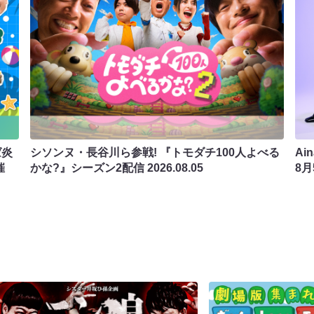
ば炎
シソンヌ・長谷川ら参戦! 『トモダチ100人よべる
Ai
催
かな?』シーズン2配信
2026.08.05
8