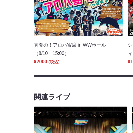
真夏の！アロハ寄席 in WWホール
シ
（8/10 15:00）
ィ
¥2000
¥1
(税込)
関連ライブ