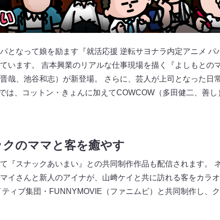
パとなって娘を励ます『就活応援 逆転サヨナラ内定アニメ パ
ています。 吉本興業のリアルな仕事現場を描く『よしもとの
晋哉、池谷和志）が新登場。 さらに、芸人が上司となった日
』では、コットン・きょんに加えてCOWCOW（多田健二、善
ックのママと客を癒やす
て『スナックあいまい』との共同制作作品も配信されます。 
マイさんと新人のアイナが、山﨑ケイと共に訪れる客をカラオ
イティブ集団・FUNNYMOVIE（ファニムビ）と共同制作し、