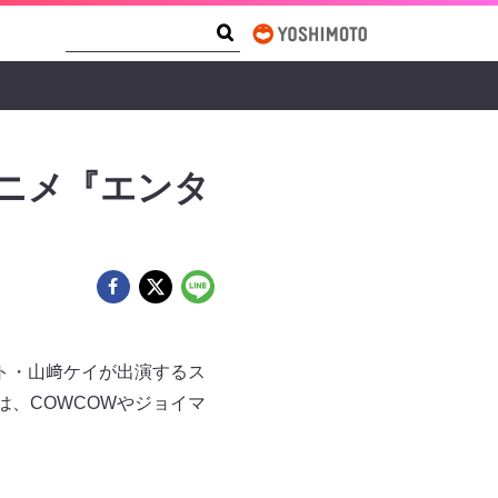
Search Form
Search
アニメ『エンタ
ート・山﨑ケイが出演するス
には、COWCOWやジョイマ