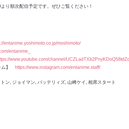
:00より順次配信予定です。ぜひご覧ください！
s://entanime.yoshimoto.co.jp/moshimoto/
x.com/entanime_
ttps://www.youtube.com/channel/UCZLadTXb2PnyKDoQ58tdZ
グラム】
https://www.instagram.com/entanime.staff/
ットン
,
ジョイマン
,
バッテリィズ
,
山﨑ケイ
,
相席スタート