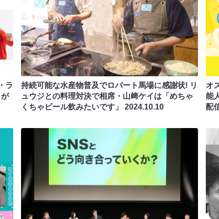
・ラ
持続可能な水産物普及でロバート馬場に感謝状! リ
オ
トが
ュウジとの料理対決で相席・山﨑ケイは「めちゃ
能人
くちゃビール飲みたいです」
2024.10.10
配信