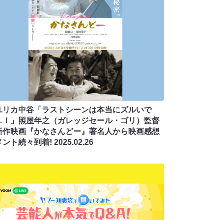
ユリカ中谷「ラストシーンは本当にズルいで
…！」照屋年之（ガレッジセール・ゴリ）監督
新作映画『かなさんどー』著名人から映画感想
メント続々到着!
2025.02.26