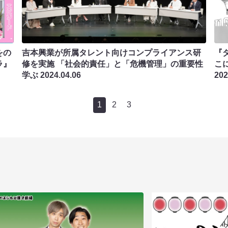
をの
吉本興業が所属タレント向けコンプライアンス研
『ダ
ラ』
修を実施 「社会的責任」と「危機管理」の重要性
こ
学ぶ
2024.04.06
202
1
2
3