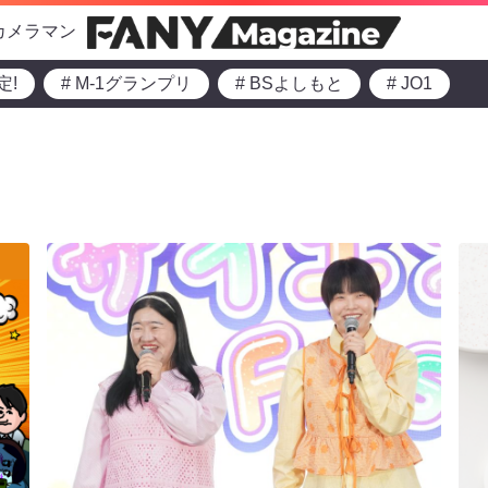
カメラマン
定!
# M-1グランプリ
# BSよしもと
# JO1