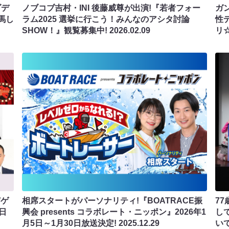
ダデ
ノブコブ吉村・INI 後藤威尊が出演!『若者フォー
ガン
馬し
ラム2025 選挙に行こう！みんなのアシタ討論
性
SHOW！』観覧募集中!
2026.02.09
リ
Wゲ
相席スタートがパーソナリティ!『BOATRACE振
7
日
興会 presents コラボレート・ニッポン』2026年1
し
月5日～1月30日放送決定!
2025.12.29
い