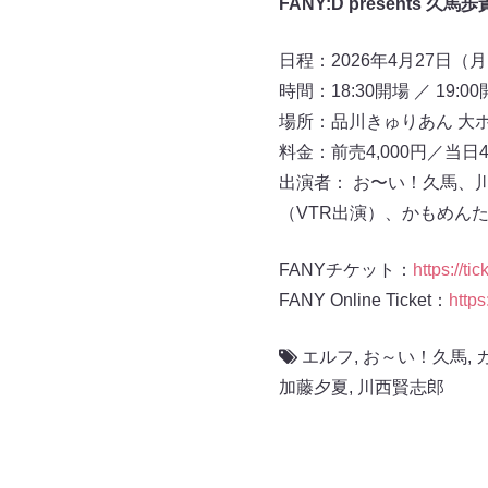
FANY:D presents
日程：2026年4月27日（
時間：18:30開場 ／ 19:0
場所：品川きゅりあん 大
料金：前売4,000円／当日4,
出演者： お〜い！久馬、
（VTR出演）、かもめん
FANYチケット：
https://ti
FANY Online Ticket：
https
エルフ
,
お～い！久馬
,
加藤夕夏
,
川西賢志郎