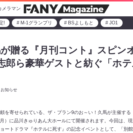
カメラマン
定!
# M-1グランプリ
# BSよしもと
# JO1
馬が贈る『月刊コント』スピン
賢志郎ら豪華ゲストと紡ぐ「ホ
お知らせ
頼を寄せられている、ザ・プラン9のお～い！久馬が主催する
日（月）に品川きゅりあん大ホールにて開催されます。今回は、現在
ョートドラマ『ホテルに死す』の記念イベントとして、「別館