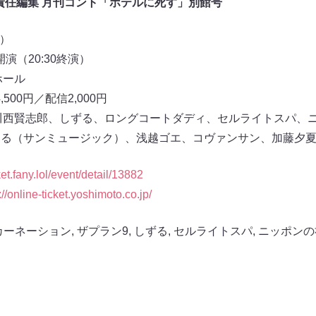
 久馬歩責任編集 月刊コント「ホテルに死す」別館号
月）
0開演（20:30終演）
ホール
500円／配信2,000円
川西賢志郎、しずる、ロングコートダディ、セルライトスパ、
たる（サンミュージック）、浅越ゴエ、コヴァンサン、加藤夕
cket.fany.lol/event/detail/13882
://online-ticket.yoshimoto.co.jp/
カーネーション
,
ザプラン9
,
しずる
,
セルライトスパ
,
ニッポンの