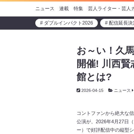
ニュース
連載
特集
芸人ライター・芸人
# ダブルインパクト2026
# 配信延長決
お～い！久
開催! 川西
館とは?
2026-04-15
ニュース
コントファンから絶大な信
公演が、2026年4月27
ー）で好評配信中の縦型シ