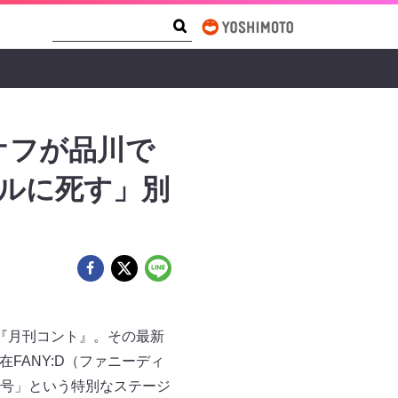
Search Form
Search
オフが品川で
テルに死す」別
『月刊コント』。その最新
FANY:D（ファニーディ
号」という特別なステージ