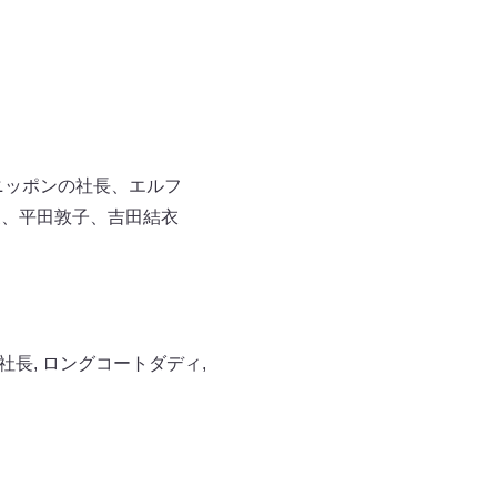
ニッポンの社長、エルフ
夏、平田敦子、吉田結衣
社長
,
ロングコートダディ
,