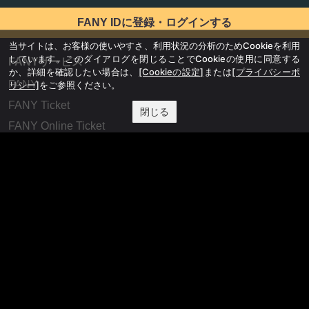
FANY IDに登録・ログインする
当サイトは、お客様の使いやすさ、利用状況の分析のためCookieを利用
しています。このダイアログを閉じることでCookieの使用に同意する
FANYサービス
か、詳細を確認したい場合は、
[Cookieの設定]
または
[プライバシーポ
FANY
リシー]
をご参照ください。
FANY Ticket
閉じる
FANY Online Ticket
FANY Channel
FANY Crowdfunding
FANY Mall
FANY Commu
法務・規約
プライバシーポリシー
反社会的勢力排除宣言