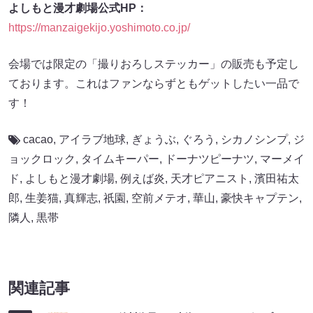
よしもと漫才劇場公式HP：
https://manzaigekijo.yoshimoto.co.jp/
会場では限定の「撮りおろしステッカー」の販売も予定し
ております。これはファンならずともゲットしたい一品で
す！
cacao
,
アイラブ地球
,
ぎょうぶ
,
ぐろう
,
シカノシンプ
,
ジ
ョックロック
,
タイムキーパー
,
ドーナツピーナツ
,
マーメイ
ド
,
よしもと漫才劇場
,
例えば炎
,
天才ピアニスト
,
濱田祐太
郎
,
生姜猫
,
真輝志
,
祇園
,
空前メテオ
,
華山
,
豪快キャプテン
,
隣人
,
黒帯
関連記事