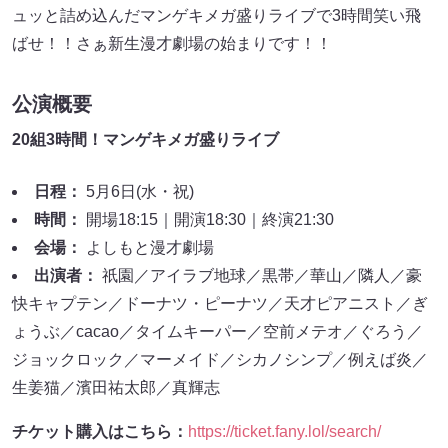
ュッと詰め込んだマンゲキメガ盛りライブで3時間笑い飛
ばせ！！さぁ新生漫才劇場の始まりです！！
公演概要
20組3時間！マンゲキメガ盛りライブ
日程：
5月6日(水・祝)
時間：
開場18:15｜開演18:30｜終演21:30
会場：
よしもと漫才劇場
出演者：
祇園／アイラブ地球／黒帯／華山／隣人／豪
快キャプテン／ドーナツ・ピーナツ／天才ピアニスト／ぎ
ょうぶ／cacao／タイムキーパー／空前メテオ／ぐろう／
ジョックロック／マーメイド／シカノシンプ／例えば炎／
生姜猫／濱田祐太郎／真輝志
チケット購入はこちら：
https://ticket.fany.lol/search/