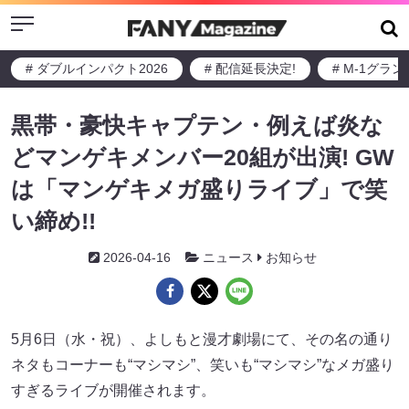
Menu
# ダブルインパクト2026
# 配信延長決定!
# M-1グラ
黒帯・豪快キャプテン・例えば炎な
どマンゲキメンバー20組が出演! GW
は「マンゲキメガ盛りライブ」で笑
い締め!!
2026-04-16
ニュース
お知らせ
5月6日（水・祝）、よしもと漫才劇場にて、その名の通り
ネタもコーナーも“マシマシ”、笑いも“マシマシ”なメガ盛り
すぎるライブが開催されます。