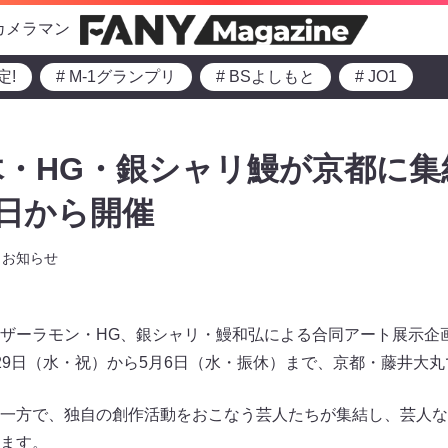
カメラマン
定!
# M-1グランプリ
# BSよしもと
# JO1
・HG・銀シャリ鰻が京都に集結
9日から開催
お知らせ
ザーラモン・HG、銀シャリ・鰻和弘による合同アート展示企
29日（水・祝）から5月6日（水・振休）まで、京都・藤井大
一方で、独自の創作活動をおこなう芸人たちが集結し、芸人な
ます。