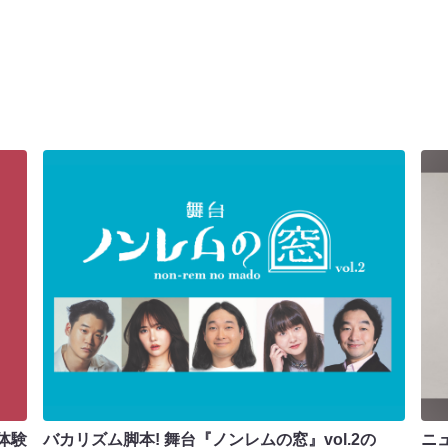
体験
バカリズム脚本! 舞台『ノンレムの窓』vol.2の
ニ