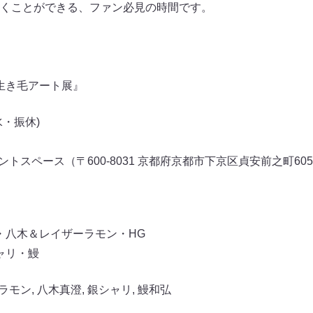
くことができる、ファン必見の時間です。
 生き毛アート展』
水・振休)
トスペース（〒600-8031 京都府京都市下京区貞安前之町60
バンナ・八木＆レイザーラモン・HG
銀シャリ・鰻
ラモン
,
八木真澄
,
銀シャリ
,
鰻和弘