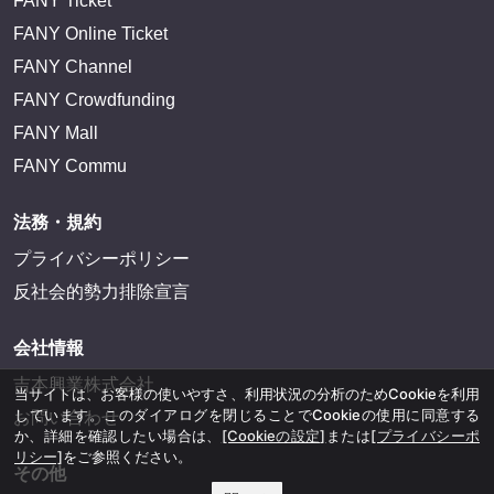
FANY Ticket
FANY Online Ticket
FANY Channel
FANY Crowdfunding
FANY Mall
FANY Commu
法務・規約
プライバシーポリシー
反社会的勢力排除宣言
会社情報
吉本興業株式会社
当サイトは、お客様の使いやすさ、利用状況の分析のためCookieを利用
しています。このダイアログを閉じることでCookieの使用に同意する
お問い合わせ
か、詳細を確認したい場合は、
[Cookieの設定]
または
[プライバシーポ
リシー]
をご参照ください。
その他