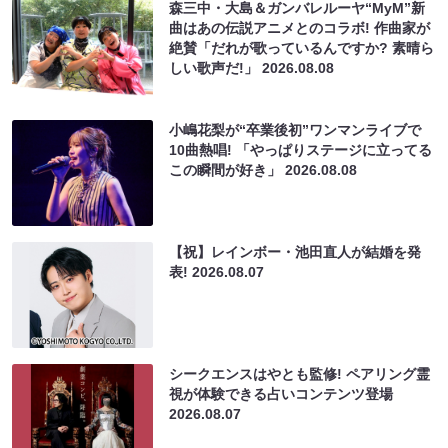
森三中・大島＆ガンバレルーヤ“MyM”新
曲はあの伝説アニメとのコラボ! 作曲家が
絶賛「だれが歌っているんですか? 素晴ら
しい歌声だ!」
2026.08.08
小嶋花梨が“卒業後初”ワンマンライブで
10曲熱唱! 「やっぱりステージに立ってる
この瞬間が好き」
2026.08.08
【祝】レインボー・池田直人が結婚を発
表!
2026.08.07
シークエンスはやとも監修! ペアリング霊
視が体験できる占いコンテンツ登場
2026.08.07