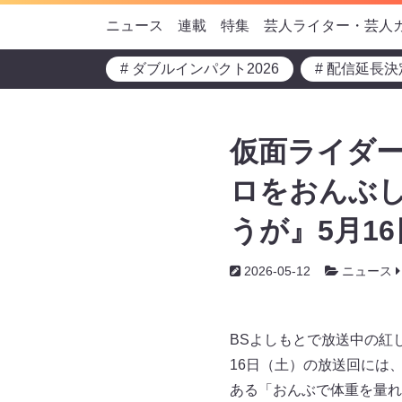
ニュース
連載
特集
芸人ライター・芸人
# ダブルインパクト2026
# 配信延長決
仮面ライダ
ロをおんぶし
うが』5月1
2026-05-12
ニュース
BSよしもとで放送中の紅
16日（土）の放送回には
ある「おんぶで体重を量れ