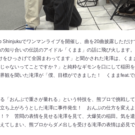
p Shinjukuでワンマンライブを開催し、曲を20曲披露した
の知り合いの伝説のアイドル「くまま」の話に飛び火します。
けをひっさげて全国まわってます」と聞かされた滝澤は、くま
じゃないってことですか？」と純粋なギモンを口にして稲田を
界観を聞いた滝澤が「僕、目標ができました！ くままfeat.
る「おんぶで重さが量れる」という特技を、熊プロで挑戦して
立ち上がろうとした滝澤に事件発生！ おんぶの仕方を変えよ
！？ 苦悶の表情を見せる滝澤を見て、大爆笑の稲田。気を遣
えてしまい、熊プロからダメ出しを受ける滝澤の表情は必見で