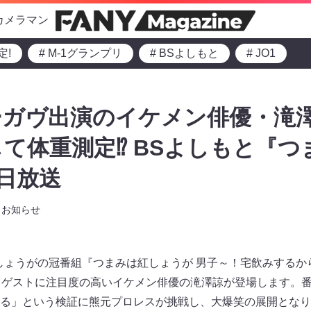
カメラマン
定!
# M-1グランプリ
# BSよしもと
# JO1
ーガヴ出演のイケメン俳優・滝
て体重測定⁉ BSよしもと『つ
6日放送
お知らせ
しょうがの冠番組『つまみは紅しょうが 男子～！宅飲みするか
、ゲストに注目度の高いイケメン俳優の滝澤諒が登場します。
る」という検証に熊元プロレスが挑戦し、大爆笑の展開となり