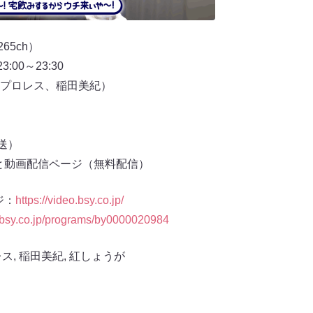
65ch）
23:00～23:30
プロレス、稲田美紀）
放送）
と動画配信ページ（無料配信）
ジ：
https://video.bsy.co.jp/
//bsy.co.jp/programs/by0000020984
レス
,
稲田美紀
,
紅しょうが