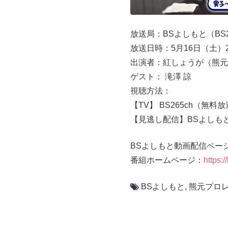
放送局：BSよしもと（BS2
放送日時：5月16日（土）
出演者：紅しょうが（熊元
ゲスト： 滝澤 諒
視聴方法：
【TV】 BS265ch（無料
【見逃し配信】BSよしも
BSよしもと動画配信ペー
番組ホームページ：
https:
BSよしもと
,
熊元プロ