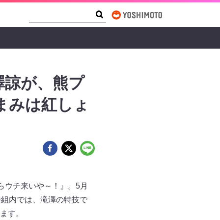
Search Form
Search
澤諒が、熊プ
まみは紅しょ
らウチ来いや～！』。5月
番組内では、滝澤の特技で
ます。