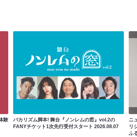
体験
バカリズム脚本! 舞台『ノンレムの窓』vol.2の
ニ
FANYチケット1次先行受付スタート
2026.08.07
リ
ふ