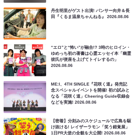
丹生明里がゲスト出演! パンサー向井＆長
田『くるま温泉ちゃんねる』
2026.08.06
“エロ”と“怖い”が融合!? 3時のヒロイン・
ゆめっち初の著書は心霊エッセイ本「幽霊
彼氏が便座を上げてトイレするの」
2026.08.06
ME:I、4TH SINGLE『花咲く道』発売記
念スペシャルイベントを開催! 初の試みと
なる「花咲く道」Cheering Guide収録会
などを実施!
2026.08.06
【密着】分刻みのスケジュールで広島を駆
け抜ける! レイザーラモン「笑う錯覚展」
1日PR大使の全貌を大公開!
2026.08.06