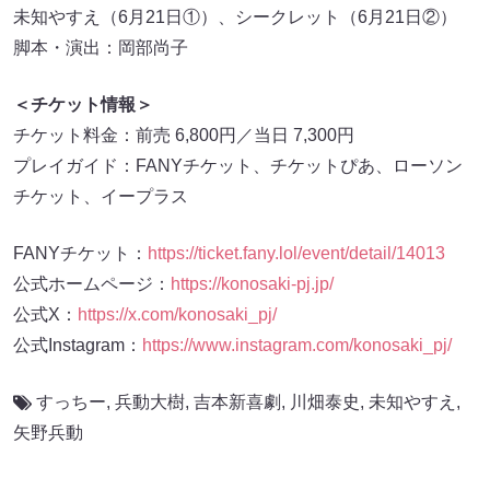
未知やすえ（6月21日①）、シークレット（6月21日②）
脚本・演出：岡部尚子
＜チケット情報＞
チケット料金：前売 6,800円／当日 7,300円
プレイガイド：FANYチケット、チケットぴあ、ローソン
チケット、イープラス
FANYチケット：
https://ticket.fany.lol/event/detail/14013
公式ホームページ：
https://konosaki-pj.jp/
公式X：
https://x.com/konosaki_pj/
公式Instagram：
https://www.instagram.com/konosaki_pj/
すっちー
,
兵動大樹
,
吉本新喜劇
,
川畑泰史
,
未知やすえ
,
⽮野兵動