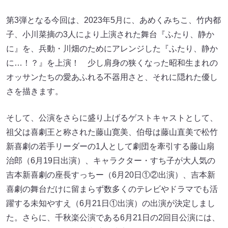
第3弾となる今回は、2023年5月に、あめくみちこ、竹内都
子、小川菜摘の3人により上演された舞台『ふたり、静か
に』を、兵動・川畑のためにアレンジした『ふたり、静か
に…！？』を上演！ 少し肩身の狭くなった昭和生まれの
オッサンたちの愛あふれる不器用さと、それに隠れた優し
さを描きます。
そして、公演をさらに盛り上げるゲストキャストとして、
祖父は喜劇王と称された藤山寛美、伯母は藤山直美で松竹
新喜劇の若手リーダーの1人として劇団を牽引する藤山扇
治郎（6月19日出演）、キャラクター・すち子が大人気の
吉本新喜劇の座長すっちー（6月20日①②出演）、吉本新
喜劇の舞台だけに留まらず数多くのテレビやドラマでも活
躍する未知やすえ（6月21日①出演）の出演が決定しまし
た。さらに、千秋楽公演である6月21日の2回目公演には、