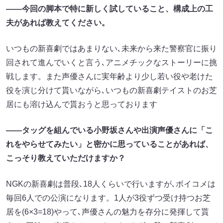
――今回の脚本で特に新しく試していること、構成上の工
夫があれば教えてください。
いつもの新喜劇ではあまりない､未来から来た警察官に振り
回されて進んでいくと言う､アニメチックなストーリーに挑
戦します。また声優さんに実年齢より少し若い役や老けた
役を演じ分けて貰いながら､いつもの新喜劇テイストのお芝
居にも溶け込んで貰おうと思っております
――タッグを組んでいる小野坂さんや出演声優さんに「こ
れをやらせてみたい」と密かに思っていることがあれば、
こっそり教えていただけますか？
NGKの新喜劇は普段､18人くらいで行いますが､ボイコメは
毎回6人での公演になります。1人が3役ずつ受け持つお芝
居を(6×3=18)やって､声優さんの魅力を存分に発揮して貰