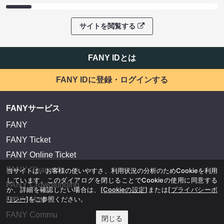
サイトを閲覧する
FANY IDとは
FANY IDに登録・ログインする
FANYサービス
FANY
FANY Ticket
FANY Online Ticket
FANY Channel
当サイトは、お客様の使いやすさ、利用状況の分析のためCookieを利用
しています。このダイアログを閉じることでCookieの使用に同意する
FANY Crowdfunding
か、詳細を確認したい場合は、
[Cookieの設定]
または
[プライバシーポ
リシー]
をご参照ください。
FANY Mall
FANY Commu
閉じる