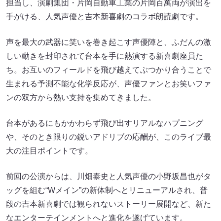
担当し、演劇集団・片岡自動車工業の片岡百萬両が演出を
手がける、人気声優と吉本新喜劇のコラボ朗読劇です。
声を最大の武器に笑いを巻き起こす声優陣と、ふだんの激
しい動きを封印されて台本を手に熱演する新喜劇座員た
ち。お互いのフィールドを飛び越えてぶつかり合うことで
生まれる予測不能な化学反応が、声優ファンとお笑いファ
ンの双方から熱い支持を集めてきました。
台本があるにもかかわらず飛び出すリアルなハプニング
や、そのとき限りの鋭いアドリブの応酬が、このライブ最
大の注目ポイントです。
前回の公演からは、川畑泰史と人気声優の小野坂昌也がタ
ッグを組む“Wメイン”の新体制へとリニューアルされ、普
段の吉本新喜劇では観られないストーリー展開など、新た
なエンターテインメントへと進化を遂げています。