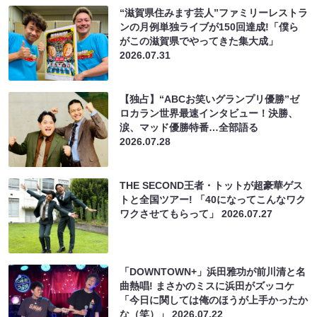
“滋賀県住みます芸人”ファミリーレストラ
ンの月例単独ライブが150回達成!「僕ら
がこの滋賀県でやってきた集大成」
2026.07.31
【独占】“ABCお笑いグランプリ優勝”ゼ
ロカラン世界最速インタビュー！決勝、
涙、マッド優勝特番…全部語る
2026.07.28
THE SECOND王者・トットが超豪華ゲス
トと全国ツアー! 「40になってこんなワク
ワクさせてもらって」
2026.07.27
「DOWNTOWN+」浜田雅功が前川清と名
曲熱唱! まさかのミスに浜田がズッコケ
「今日に関しては俺のほうが上手かったか
な（笑）」
2026.07.22