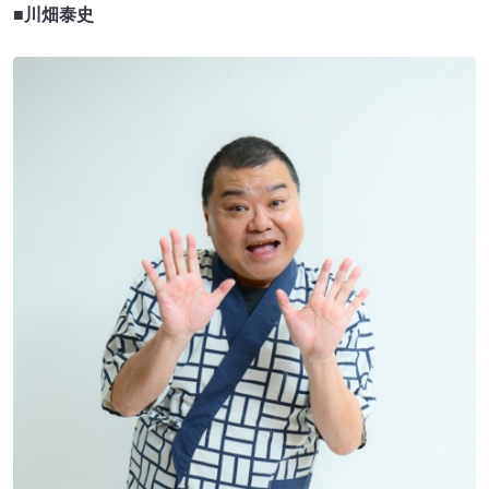
■川畑泰史