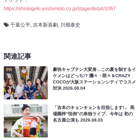
https://shinkigeki.yoshimoto.co.jp/stage/detail/1067
千葉公平
,
吉本新喜劇
,
川畑泰史
関連記事
豪快キャプテン大変身…この夏を制するイ
PR
ケメンはどっち!? 爛々・萌々＆CRAZY
COCOが大阪ステーションシティでコスメ
対決
2026.08.04
「吉本のキョンキョンを目指します!」 馬
場園梓“恒例”の単独ライブ、今年は 初の
名古屋公演も
2026.08.03