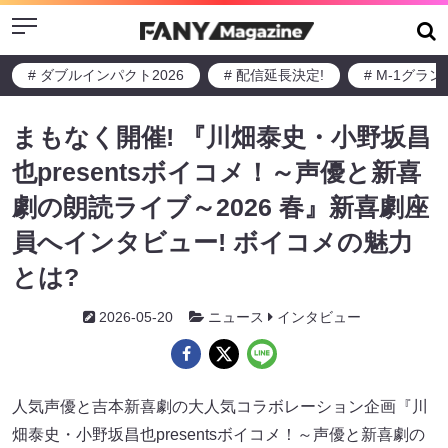
Menu
# ダブルインパクト2026
# 配信延長決定!
# M-1グラ
まもなく開催! 『川畑泰史・小野坂昌
也presentsボイコメ！～声優と新喜
劇の朗読ライブ～2026 春』新喜劇座
員へインタビュー! ボイコメの魅力
とは?
2026-05-20
ニュース
インタビュー
人気声優と吉本新喜劇の大人気コラボレーション企画『川
畑泰史・小野坂昌也presentsボイコメ！～声優と新喜劇の