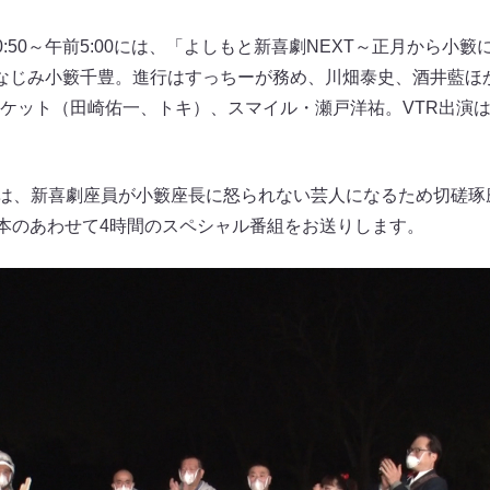
夜0:50～午前5:00には、「よしもと新喜劇NEXT～正月から小
なじみ小籔千豊。進行はすっちーが務め、川畑泰史、酒井藍ほ
ケット（田崎佑一、トキ）、スマイル・瀬戸洋祐。VTR出演
」は、新喜劇座員が小籔座長に怒られない芸人になるため切磋
6本のあわせて4時間のスペシャル番組をお送りします。