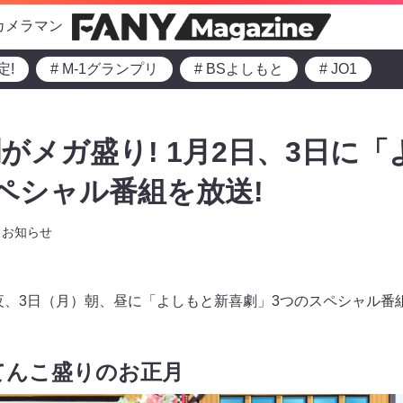
カメラマン
定!
# M-1グランプリ
# BSよしもと
# JO1
がメガ盛り! 1月2日、3日に
ペシャル番組を放送!
お知らせ
深夜、3日（月）朝、昼に「よしもと新喜劇」3つのスペシャル番
てんこ盛りのお正月