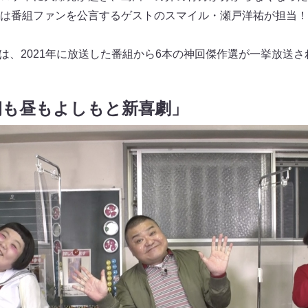
は番組ファンを公言するゲストのスマイル・瀬戸洋祐が担当！
00には、2021年に放送した番組から6本の神回傑作選が一挙放送
朝も昼もよしもと新喜劇」