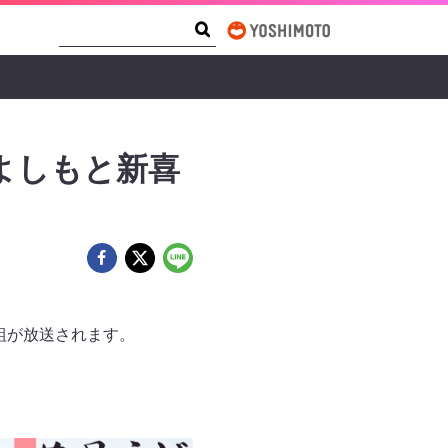
Search Form
Search
「よしもと新喜
組が放送されます。