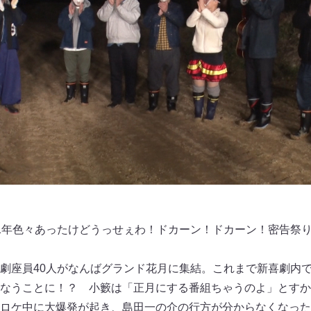
『2021年色々あったけどうっせぇわ！ドカーン！ドカーン！密告祭
劇座員40人がなんばグランド花月に集結。これまで新喜劇内
なうことに！？ 小籔は「正月にする番組ちゃうのよ」とすか
ロケ中に大爆発が起き、島田一の介の行方が分からなくなった