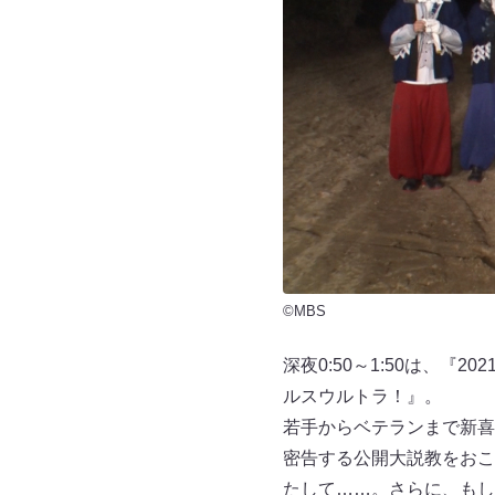
©MBS
深夜0:50～1:50は、
ルスウルトラ！』。
若手からベテランまで新喜
密告する公開大説教をおこ
たして……。さらに、もし