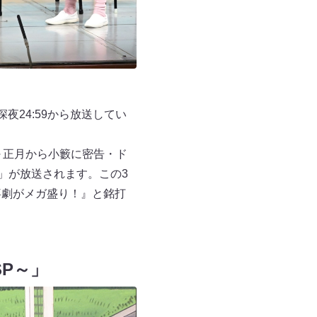
夜24:59から放送してい
T～正月から小籔に密告・ド
」が放送されます。この3
喜劇がメガ盛り！』と銘打
P～」