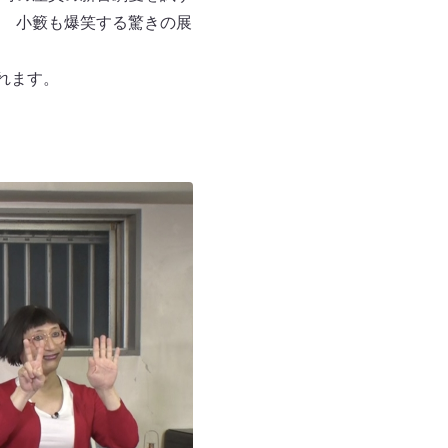
 小籔も爆笑する驚きの展
されます。