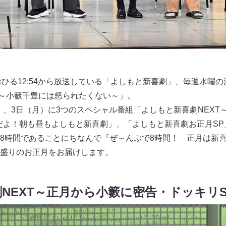
ひる12:54から放送している「よしもと新喜劇」、毎週水曜の深
T～小籔千豊には怒られたくない～」。
日）、3日（月）に3つのスペシャル番組「よしもと新喜劇NEX
だよ！朝も昼もよしもと新喜劇」、「よしもと新喜劇お正月SP
8時間であることにちなんで『ぜ～んぶで8時間！ 正月は新
盛りのお正月をお届けします。
NEXT～正月から小籔に密告・ドッキリS