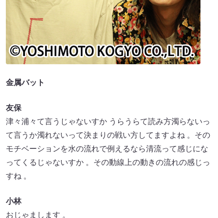
金属バット
友保
津々浦々て言うじゃないすか うらうらて読み方濁らないっ
て言うか濁れないって決まりの戦い方してますよね 。その
モチベーションを水の流れで例えるなら清流って感じにな
ってくるじゃないすか 。その動線上の動きの流れの感じっ
すね 。
小林
おじゃまします 。