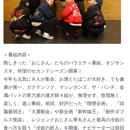
＜番組内容＞
熟しきった「おじさん」たちのバラエティ番組。オジサン
ズ８、待望のセカンドシーズン開幕！
今年も元気に８人が集合。お酒とたばこが大好き、でも健
康が第一。ガクテンソク、マシンガンズ、ザ・パンチ、金
属バットの実力派の漫才師４組が、無理せず、怪我無く、
楽しく、遊ぶ番組。前回、好評だった『喫煙企画』、『頭
脳最弱王』『大運動会』や新企画『新幹線王』『創作ダブ
ルス怪談』、レジェンドおじさん華丸さんと最高の冷奴の
食べ方を競う『冷奴の鉄人』を開催。ナビゲーターは前回