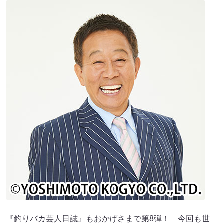
『釣りバカ芸人日誌』もおかげさまで第8弾！ 今回も世