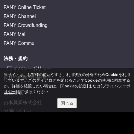
FANY Online Ticket
FANY Channel
FANY Crowdfunding
FANY Mall
FANY Commu
法務・規約
プライバシーポリシー
当サイトは、お客様の使いやすさ、利用状況の分析のためCookieを利用
反社会的勢力排除宣言
しています。このダイアログを閉じることでCookieの使用に同意する
か、詳細を確認したい場合は、
[Cookieの設定]
または
[プライバシーポ
リシー]
をご参照ください。
会社情報
吉本興業株式会社
閉じる
お問い合わせ
その他