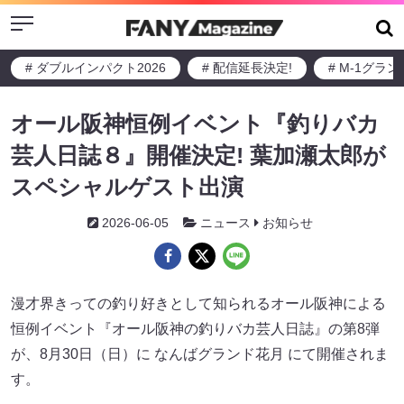
Menu
# ダブルインパクト2026
# 配信延長決定!
# M-1グラ
オール阪神恒例イベント『釣りバカ
芸人日誌８』開催決定! 葉加瀬太郎が
スペシャルゲスト出演
2026-06-05
ニュース
お知らせ
漫才界きっての釣り好きとして知られるオール阪神による
恒例イベント『オール阪神の釣りバカ芸人日誌』の第8弾
が、8月30日（日）に なんばグランド花月 にて開催されま
す。