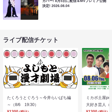
カバー! 8月5日に配信＆MVプレミア公開
決定!
2026.08.04
ライブ配信チケット
たくろうとぐろう～今井らいぱち編
ミカボ土屋pre
～（8/6 19:30）
大好き芸人（8/
¥1300
¥1300
(税込)
(税込)