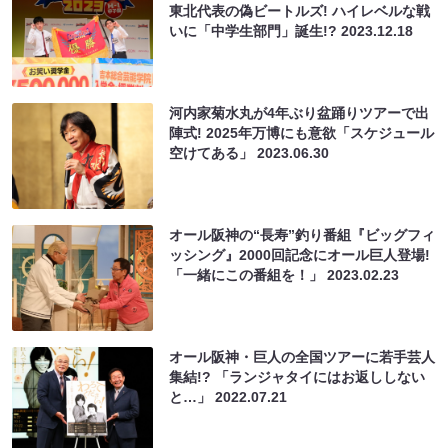
東北代表の偽ビートルズ! ハイレベルな戦
いに「中学生部門」誕生!?
2023.12.18
河内家菊水丸が4年ぶり盆踊りツアーで出
陣式! 2025年万博にも意欲「スケジュール
空けてある」
2023.06.30
オール阪神の“長寿”釣り番組『ビッグフィ
ッシング』2000回記念にオール巨人登場!
「一緒にこの番組を！」
2023.02.23
オール阪神・巨人の全国ツアーに若手芸人
集結!? 「ランジャタイにはお返ししない
と…」
2022.07.21