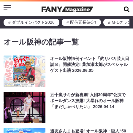
Menu
# ダブルインパクト2026
# 配信延長決定!
# M-1グラ
オール阪神の記事一覧
オール阪神恒例イベント『釣りバカ芸人日
誌８』開催決定! 葉加瀬太郎がスペシャル
ゲスト出演
2026.06.05
五十嵐サキが新喜劇“入団30周年”公演で
ポールダンス披露! 大暴れのオール阪神
「まだしゃべりたい」
2026.04.14
盟友さんまも登場! オール阪神・巨人“50