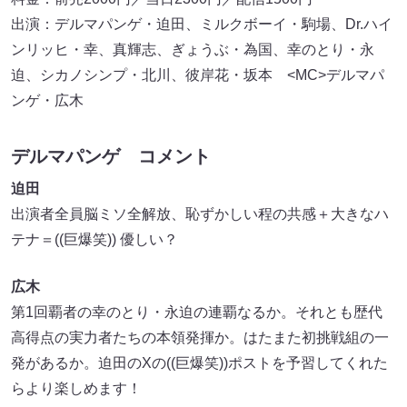
出演：デルマパンゲ・迫田、ミルクボーイ・駒場、Dr.ハイ
ンリッヒ・幸、真輝志、ぎょうぶ・為国、幸のとり・永
迫、シカノシンプ・北川、彼岸花・坂本 <MC>デルマパ
ンゲ・広木
デルマパンゲ コメント
迫田
出演者全員脳ミソ全解放、恥ずかしい程の共感＋大きなハ
テナ＝((巨爆笑)) 優しい？
広木
第1回覇者の幸のとり・永迫の連覇なるか。それとも歴代
高得点の実力者たちの本領発揮か。はたまた初挑戦組の一
発があるか。迫田のXの((巨爆笑))ポストを予習してくれた
らより楽しめます！