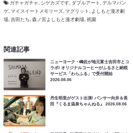
ガチャガチャ
,
シゲカズです
,
ダブルアート
,
デルマパン
ゲ
,
マイスイートメモリーズ
,
マグリット
,
よしもと漫才劇
場
,
吉田たち
,
森ノ宮よしもと漫才劇場
,
祇園
関連記事
ニューヨーク・嶋佐が地元富士吉田市とコ
ラボ! オリジナルコーヒーがふるさと納税
サービス「わらふる」で受付開始
2026.08.06
丹生明里がゲスト出演! パンサー向井＆長
田『くるま温泉ちゃんねる』
2026.08.06