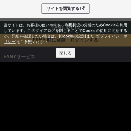
サイトを閲覧する
当サイトは、お客様の使いやすさ、利用状況の分析のためCookieを利用
FANY IDとは
しています。このダイアログを閉じることでCookieの使用に同意する
か、詳細を確認したい場合は、
[Cookieの設定]
または
[プライバシーポ
FANY IDに登録・ログインする
リシー]
をご参照ください。
閉じる
FANYサービス
FANY
FANY Ticket
FANY Online Ticket
FANY Channel
FANY Crowdfunding
FANY Mall
FANY Commu