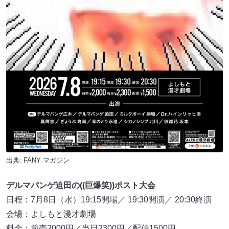
出典:
FANY マガジン
デルマパンゲ迫田の((巨爆笑))ポスト大会
日程：7月8日（水）19:15開場／ 19:30開演／ 20:30終演
会場：よしもと漫才劇場
料金：前売2000円／当日2300円／配信1500円