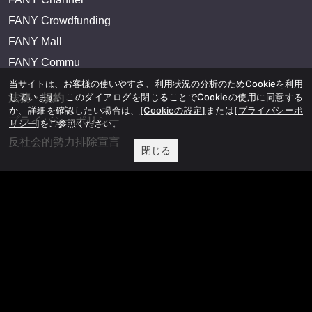
FANY Crowdfunding
FANY Mall
FANY Commu
当サイトは、お客様の使いやすさ、利用状況の分析のためCookieを利用
しています。このダイアログを閉じることでCookieの使用に同意する
法務・規約
か、詳細を確認したい場合は、
[Cookieの設定]
または
[プライバシーポ
プライバシーポリシー
リシー]
をご参照ください。
反社会的勢力排除宣言
閉じる
会社情報
吉本興業株式会社
お問い合わせ
その他
よしもとニュースセンターアーカイブ