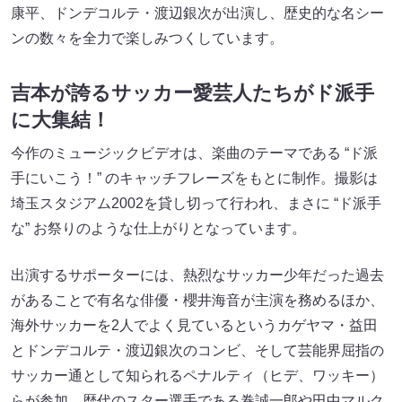
康平、ドンデコルテ・渡辺銀次が出演し、歴史的な名シー
ンの数々を全力で楽しみつくしています。
吉本が誇るサッカー愛芸人たちがド派手
に大集結！
今作のミュージックビデオは、楽曲のテーマである “ド派
手にいこう！” のキャッチフレーズをもとに制作。撮影は
埼玉スタジアム2002を貸し切って行われ、まさに “ド派手
な” お祭りのような仕上がりとなっています。
出演するサポーターには、熱烈なサッカー少年だった過去
があることで有名な俳優・櫻井海音が主演を務めるほか、
海外サッカーを2人でよく見ているというカゲヤマ・益田
とドンデコルテ・渡辺銀次のコンビ、そして芸能界屈指の
サッカー通として知られるペナルティ（ヒデ、ワッキー）
らが参加。歴代のスター選手である巻誠一郎や田中マルク