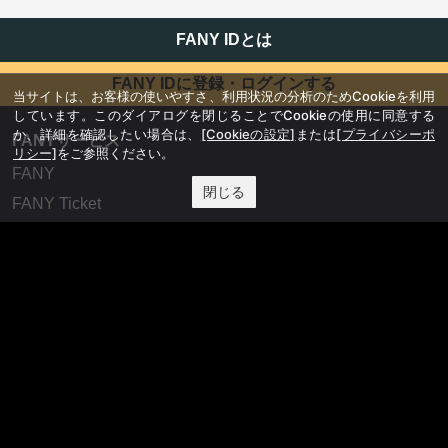
FANY IDとは
FANY IDに登録・ログインする
当サイトは、お客様の使いやすさ、利用状況の分析のためCookieを利用
しています。このダイアログを閉じることでCookieの使用に同意する
か、詳細を確認したい場合は、
[Cookieの設定]
または
[プライバシーポ
FANYサービス
リシー]
をご参照ください。
FANY
閉じる
FANY Ticket
FANY Online Ticket
FANY Channel
FANY Crowdfunding
FANY Mall
FANY Commu
法務・規約
プライバシーポリシー