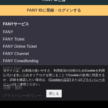
FANY IDに登録・ログインする
FANYサービス
FANY
FANY Ticket
FANY Online Ticket
FANY Channel
FANY Crowdfunding
FANY Mall
当サイトは、お客様の使いやすさ、利用状況の分析のためCookieを利用
しています。このダイアログを閉じることでCookieの使用に同意する
FANY Commu
か、詳細を確認したい場合は、
[Cookieの設定]
または
[プライバシーポ
リシー]
をご参照ください。
法務・規約
閉じる
プライバシーポリシー
反社会的勢力排除宣言