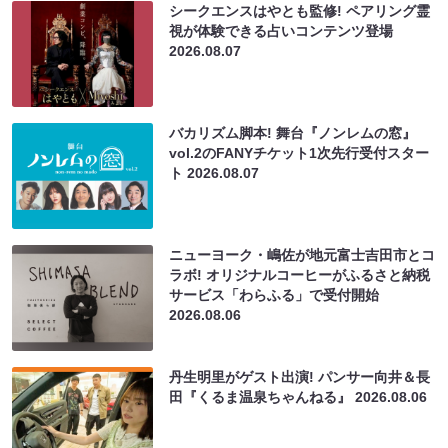
シークエンスはやとも監修! ペアリング霊
視が体験できる占いコンテンツ登場
2026.08.07
バカリズム脚本! 舞台『ノンレムの窓』
vol.2のFANYチケット1次先行受付スター
ト
2026.08.07
ニューヨーク・嶋佐が地元富士吉田市とコ
ラボ! オリジナルコーヒーがふるさと納税
サービス「わらふる」で受付開始
2026.08.06
丹生明里がゲスト出演! パンサー向井＆長
田『くるま温泉ちゃんねる』
2026.08.06