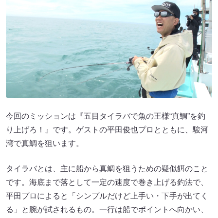
今回のミッションは『五目タイラバで魚の王様“真鯛”を釣
り上げろ！』です。ゲストの平田俊也プロとともに、駿河
湾で真鯛を狙います。
タイラバとは、主に船から真鯛を狙うための疑似餌のこと
です。海底まで落として一定の速度で巻き上げる釣法で、
平田プロによると「シンプルだけど上手い・下手が出てく
る」と腕が試されるもの。一行は船でポイントへ向かい、