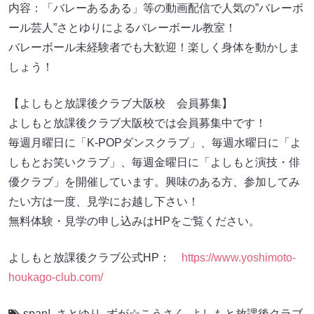
内容：「バレーあるある」等の動画配信で人気の”バレーボ
ール芸人”さとゆりによるバレーボール教室！
バレーボール未経験者でも大歓迎！楽しく身体を動かしま
しょう！
【よしもと放課後クラブ大阪校 会員募集】
よしもと放課後クラブ大阪校では会員募集中です！
毎週月曜日に「K-POPダンスクラブ」、毎週水曜日に「よ
しもとお笑いクラブ」、毎週金曜日に「よしもと演技・俳
優クラブ」を開催しています。興味のある方、参加してみ
たい方は一度、見学にお越し下さい！
無料体験・見学の申し込みはHPをご覧ください。
よしもと放課後クラブ公式HP：
https://www.yoshimoto-
houkago-club.com/
span!
,
さとゆり
,
ずが☆こうさく
,
よしもと放課後クラブ
,