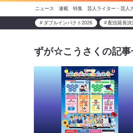
ニュース
連載
特集
芸人ライター・芸人
# ダブルインパクト2026
# 配信延長決
ずが☆こうさくの記事