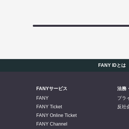
FANY IDとは
FANYサービス
法務
FANY
プラ
FANY Ticket
反社
FANY Online Ticket
FANY Channel