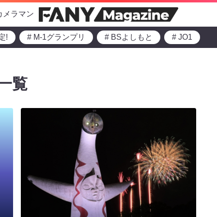
カメラマン
定!
# M-1グランプリ
# BSよしもと
# JO1
一覧