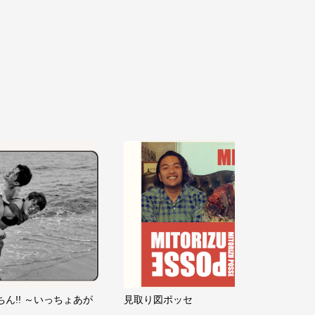
ちん!! ～いっちょあが
見取り図ポッセ