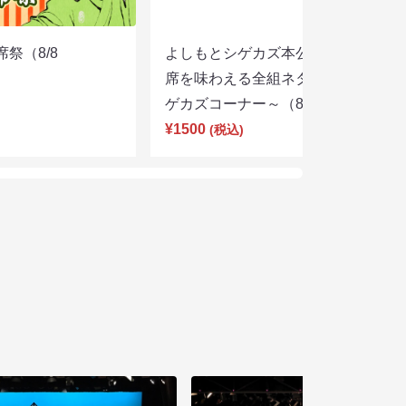
席祭（8/8
よしもとシゲカズ本公演～本気の寄
席を味わえる全組ネタと大阪名物シ
ゲカズコーナー～（8/8 13:30）
¥1500
(税込)