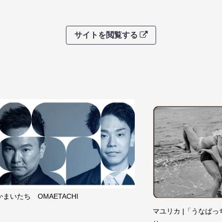
サイトを閲覧する
かまいたち OMAETACHI
マユリカ |「うなぱっ