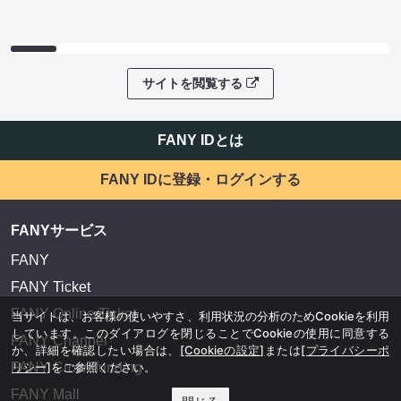
サイトを閲覧する
FANY IDとは
FANY IDに登録・ログインする
FANYサービス
FANY
FANY Ticket
FANY Online Ticket
当サイトは、お客様の使いやすさ、利用状況の分析のためCookieを利用
しています。このダイアログを閉じることでCookieの使用に同意する
FANY Channel
か、詳細を確認したい場合は、
[Cookieの設定]
または
[プライバシーポ
FANY Crowdfunding
リシー]
をご参照ください。
FANY Mall