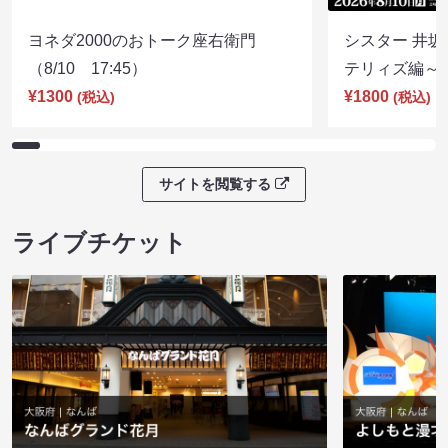
ヨネダ2000のおトーク座右衛門
シスター 井坂
（8/10 17:45）
テリィズ編～（8
¥1300
¥1800
(税込)
(税込)
サイトを閲覧する
ライブチケット