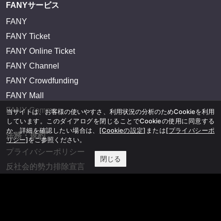
FANYサービス
FANY
FANY Ticket
FANY Online Ticket
FANY Channel
FANY Crowdfunding
FANY Mall
FANY Commu
当サイトは、お客様の使いやすさ、利用状況の分析のためCookieを利用
しています。このダイアログを閉じることでCookieの使用に同意する
か、詳細を確認したい場合は、
[Cookieの設定]
または
[プライバシーポ
法務・規約
リシー]
をご参照ください。
プライバシーポリシー
閉じる
反社会的勢力排除宣言
会社情報
吉本興業株式会社