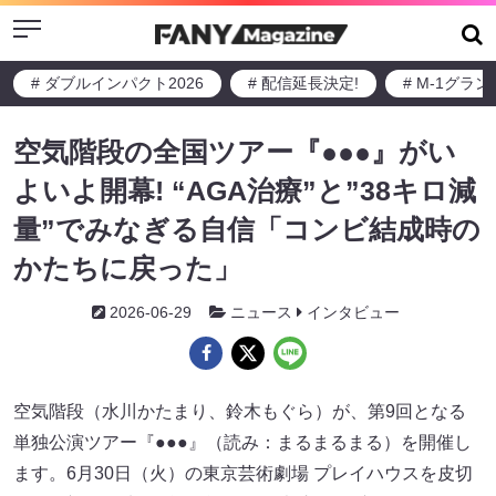
Menu
# ダブルインパクト2026
# 配信延長決定!
# M-1グラ
空気階段の全国ツアー『●●●』がい
よいよ開幕! “AGA治療”と”38キロ減
量”でみなぎる自信「コンビ結成時の
かたちに戻った」
2026-06-29
ニュース
インタビュー
空気階段（水川かたまり、鈴木もぐら）が、第9回となる
単独公演ツアー『●●●』（読み：まるまるまる）を開催し
ます。6月30日（火）の東京芸術劇場 プレイハウスを皮切