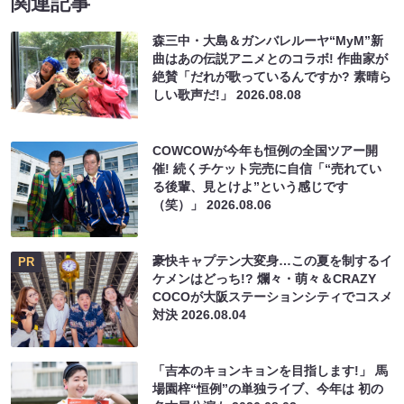
関連記事
森三中・大島＆ガンバレルーヤ“MyM”新
曲はあの伝説アニメとのコラボ! 作曲家が
絶賛「だれが歌っているんですか? 素晴ら
しい歌声だ!」
2026.08.08
COWCOWが今年も恒例の全国ツアー開
催! 続くチケット完売に自信「“売れてい
る後輩、見とけよ”という感じです
（笑）」
2026.08.06
豪快キャプテン大変身…この夏を制するイ
PR
ケメンはどっち!? 爛々・萌々＆CRAZY
COCOが大阪ステーションシティでコスメ
対決
2026.08.04
「吉本のキョンキョンを目指します!」 馬
場園梓“恒例”の単独ライブ、今年は 初の