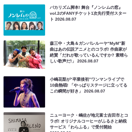
バカリズム脚本! 舞台『ノンレムの窓』
vol.2のFANYチケット1次先行受付スター
ト
2026.08.07
森三中・大島＆ガンバレルーヤ“MyM”新
曲はあの伝説アニメとのコラボ! 作曲家が
絶賛「だれが歌っているんですか? 素晴ら
しい歌声だ!」
2026.08.07
小嶋花梨が“卒業後初”ワンマンライブで
10曲熱唱! 「やっぱりステージに立ってる
この瞬間が好き」
2026.08.07
ニューヨーク・嶋佐が地元富士吉田市とコ
ラボ! オリジナルコーヒーがふるさと納税
サービス「わらふる」で受付開始