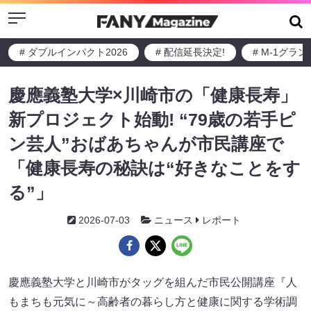
Menu
# ダブルインパクト2026
# 配信延長決定!
# M-1グラ
慶應義塾大学×川崎市の「健康長寿」
新プロジェクト始動! “79歳の若手ピ
ン芸人”おばあちゃんが市民講座で
「健康長寿の秘訣は“好きなことをす
る”」
2026-07-03
ニュース
レポート
慶應義塾大学と川崎市がタッグを組んだ市民公開講座『人
もまちも元気に～高齢者の暮らし方と健康に関する学術調