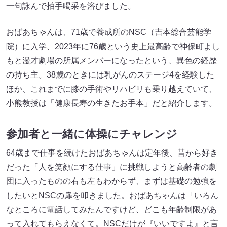
一句詠んで拍手喝采を浴びました。
おばあちゃんは、71歳で養成所のNSC（吉本総合芸能学
院）に入学、2023年に76歳という史上最高齢で神保町よし
もと漫才劇場の所属メンバーになったという、異色の経歴
の持ち主。38歳のときには乳がんのステージ4を経験した
ほか、これまでに膝の手術やリハビリも乗り越えていて、
小熊教授は「健康長寿の生きたお手本」だと紹介します。
参加者と一緒に体操にチャレンジ
64歳まで仕事を続けたおばあちゃんは定年後、昔から好き
だった「人を笑顔にする仕事」に挑戦しようと高齢者の劇
団に入ったものの右も左もわからず、まずは基礎の勉強を
したいとNSCの扉を叩きました。おばあちゃんは「いろん
なところに電話してみたんですけど、どこも年齢制限があ
って入れてもらえなくて。NSCだけが『いいですよ』と言