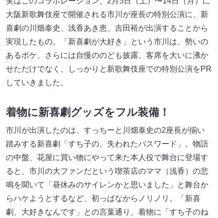
実はこのコラボレーション、2月5日（土）〜14日（月）に
大阪新歌舞伎座で開催される市川が座長の特別公演に、新
喜劇の川畑泰史、浅香あき恵、吉田裕が出演することから
実現したもの。「新喜劇が大好き」という市川は、勢いの
あるボケ、さらには自慢ののども披露。客席を大いに沸か
せただけでなく、しっかりと新歌舞伎座での特別公演をPR
していきました。
着物に新喜劇グッズをフル装備！
市川が出演したのは、すっちーと川畑泰史の2座長が揃い
踏みする新喜劇「すち子の、失われたパスワード」。物語
の中盤、花屋に買い物にやって来た本人役で舞台に登場す
ると、市川の大ファンだという喫茶店のママ（浅香）の悲
鳴を聞いて「昼休みのサイレンかと思いました」と舞台か
らハケようとするなど、初っぱなからノリノリ。「新喜
劇、大好きなんです」との言葉通り、着物に「すち子のね