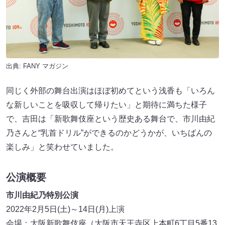
出典:
FANY マガジン
同じく外部の舞台出演はほぼ初めてという浅香も「いろん
な新しいことを吸収して帰りたい」と期待に満ちた様子
で、吉田は「新歌舞伎座という歴史ある舞台で、市川由紀
乃さんと“乳首ドリル”ができるのかどうかが、いちばんの
楽しみ」と笑わせていました。
公演概要
市川由紀乃特別公演
2022年2月5日(土)～14日(月)上演
会場：大阪新歌舞伎座（大阪市天王寺区上本町6丁目5番13