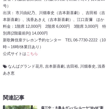
号）
出演： 市川由紀乃、川畑泰史（吉本新喜劇）、吉田裕（吉
本新喜劇）、浅香あきえ（吉本新喜劇）、江口直彌 ほか
料金：1階席 12,000円 2階席 6,000円 3階席 3,000円 特
別席(2階最前列) 14,000円
新歌舞伎座テレホン予約センター TEL 06-7730-2222（10
時～16時/休業日あり）
公式サイトは
こちら
なんばグランド花月
,
吉本新喜劇
,
吉田裕
,
川畑泰史
,
浅香
あき恵
関連記事
森三中・大島＆ガンバレルーヤ“MyM”新