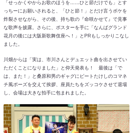
「せっかくやからお歌のほうを……ひと節だけでも」とす
っちーにお願いされると、「ひと節！」とだけ言うボケを
炸裂させながら、その後、持ち歌の『命咲かせて』で見事
な歌声を披露。さらに、ポスターを手に「なんばグランド
花月の後には大阪新歌舞伎座へ！」とPRもしっかりこなし
ました。
川畑からは「実は、市川さんとデュエット曲を出させてい
ただくことになりました」と仰天発表も！ 最後は「で
は、また！」と桑原和男のギャグにビートたけしのコマネ
チ風ポーズを交えて挨拶、座員たちをズッコケさせて退場
し、会場は大きな拍手に包まれました。