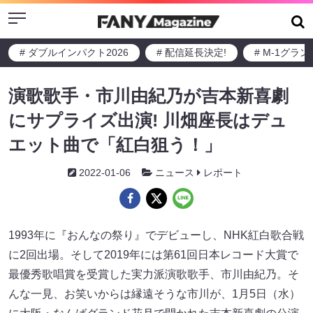
Menu
# ダブルインパクト2026
# 配信延長決定!
# M-1グラ
演歌歌手・市川由紀乃が吉本新喜劇
にサプライズ出演! 川畑座長はデュ
エット曲で「紅白狙う！」
2022-01-06
ニュース
レポート
1993年に『おんなの祭り』でデビューし、NHK紅白歌合戦
に2回出場。そして2019年には第61回日本レコード大賞で
最優秀歌唱賞を受賞した実力派演歌歌手、市川由紀乃。そ
んな一見、お笑いからは縁遠そうな市川が、1月5日（水）