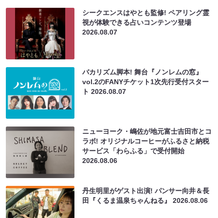
シークエンスはやとも監修! ペアリング霊
視が体験できる占いコンテンツ登場
2026.08.07
バカリズム脚本! 舞台『ノンレムの窓』
vol.2のFANYチケット1次先行受付スター
ト
2026.08.07
ニューヨーク・嶋佐が地元富士吉田市とコ
ラボ! オリジナルコーヒーがふるさと納税
サービス「わらふる」で受付開始
2026.08.06
丹生明里がゲスト出演! パンサー向井＆長
田『くるま温泉ちゃんねる』
2026.08.06