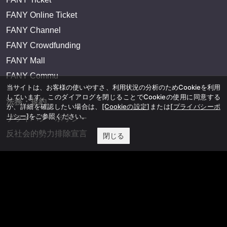
FANY Online Ticket
FANY Channel
FANY Crowdfunding
FANY Mall
FANY Commu
当サイトは、お客様の使いやすさ、利用状況の分析のためCookieを利用
しています。このダイアログを閉じることでCookieの使用に同意する
法務・規約
か、詳細を確認したい場合は、
[Cookieの設定]
または
[プライバシーポ
リシー]
をご参照ください。
プライバシーポリシー
反社会的勢力排除宣言
閉じる
会社情報
吉本興業株式会社
お問い合わせ
その他