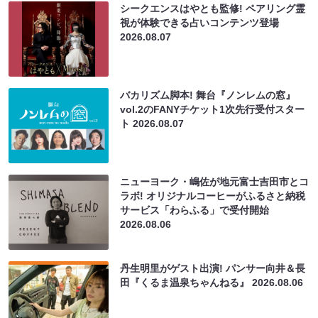
シークエンスはやとも監修! ペアリング霊
視が体験できる占いコンテンツ登場
2026.08.07
バカリズム脚本! 舞台『ノンレムの窓』
vol.2のFANYチケット1次先行受付スター
ト
2026.08.07
ニューヨーク・嶋佐が地元富士吉田市とコ
ラボ! オリジナルコーヒーがふるさと納税
サービス「わらふる」で受付開始
2026.08.06
丹生明里がゲスト出演! パンサー向井＆長
田『くるま温泉ちゃんねる』
2026.08.06