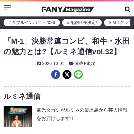
Menu
# ダブルインパクト2026
# 配信延長決定!
# M-1グラ
「M-1」決勝常連コンビ、和牛・水田
の魅力とは?【ルミネ通信vol.32】
2020-10-01
連載
劇場
ルミネ通信
兼光タカシがルミネの楽屋裏から芸人情報
をお届けします！