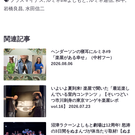
プラスマイナス
,
ルミネtheよしもと
,
ルミネ通信
,
和牛
,
岩橋良昌
,
水田信二
関連記事
ヘンダーソンの寝耳にルミネ#9
「楽屋がある幸せ」（中村フー）
2026.08.06
いよいよ夏到来! 楽屋で聞いた「最近楽し
んでいる室内コンテンツ 」【そいつどい
つ市川刺身の東京マンゲキ楽屋レポ
vol.16】
2026.07.23
沼津ラクーンよしもと劇場は12周年! 怒涛
の3日間をぬまんづが体当たり取材!【ぬま