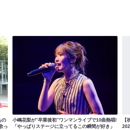
あの
小嶋花梨が“卒業後初”ワンマンライブで10曲熱唱!
【
歌っ
「やっぱりステージに立ってるこの瞬間が好き」
202