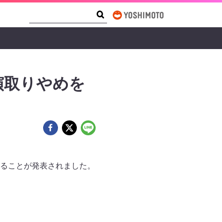
Search Form
Search
演取りやめを
ることが発表されました。