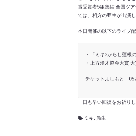
賞受賞者5組集結 全国ツ
ては、相方の亜生が出演し
本日開催の以下のライブ配
・「ミキ×からし蓮根の
・上方漫才協会大賞 大
チケットよしもと 057
一日も早い回復をお祈りし
ミキ
,
昴生