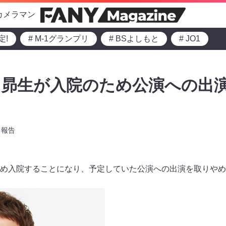
カメラマン
定!
# M-1グランプリ
# BSよしもと
# JO1
キ昴生が入院のため公演への出
報告
め入院することになり、予定していた公演への出演を取りやめ