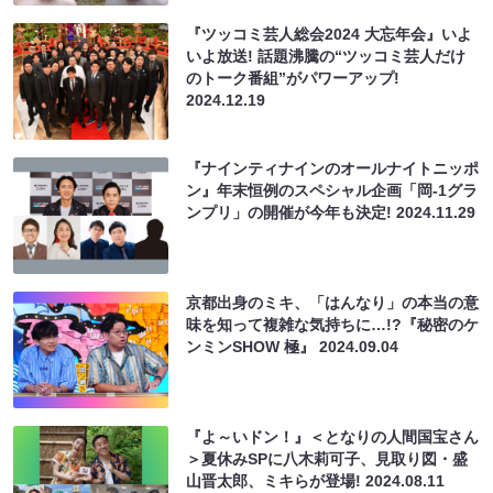
『ツッコミ芸人総会2024 大忘年会』いよ
いよ放送! 話題沸騰の“ツッコミ芸人だけ
のトーク番組”がパワーアップ!
2024.12.19
『ナインティナインのオールナイトニッポ
ン』年末恒例のスペシャル企画「岡-1グラ
ンプリ」の開催が今年も決定!
2024.11.29
京都出身のミキ、「はんなり」の本当の意
味を知って複雑な気持ちに…!?『秘密のケ
ンミンSHOW 極』
2024.09.04
『よ～いドン！』＜となりの人間国宝さん
＞夏休みSPに八木莉可子、見取り図・盛
山晋太郎、ミキらが登場!
2024.08.11