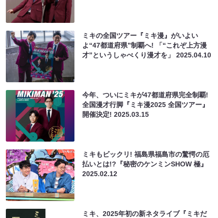
ミキの全国ツアー『ミキ漫』がいよい
よ“47都道府県”制覇へ! 「“これぞ上方漫
才”というしゃべくり漫才を」
2025.04.10
今年、ついにミキが47都道府県完全制覇!
全国漫才行脚『ミキ漫2025 全国ツアー』
開催決定!
2025.03.15
ミキもビックリ! 福島県福島市の驚愕の厄
払いとは!?『秘密のケンミンSHOW 極』
2025.02.12
ミキ、2025年初の新ネタライブ『ミキだ