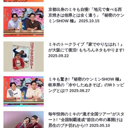
京都出身のミキも自慢!「地元で食べる西
京焼きは他県とは全く違う」『秘密のケン
ミンSHOW 極』
2025.10.15
ミキのトークライブ『家でやりなはれ！』
が大阪にて復活! もちろんネタもやります!
2025.09.22
ミキも驚き!『秘密のケンミンSHOW 極』
岐阜県の「冷やしたぬきそば」のWトッピ
ングとは!?
2025.08.27
毎年恒例のミキの“漫才全国ツアー”がスタ
ート! “全国制覇達成”節目の年の幕開けは
昴生のブチ切れから!?
2025.05.10