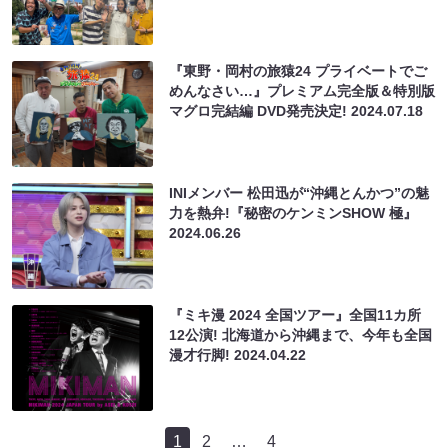
『東野・岡村の旅猿24 プライベートでご
めんなさい…』プレミアム完全版＆特別版
マグロ完結編 DVD発売決定!
2024.07.18
INIメンバー 松田迅が“沖縄とんかつ”の魅
力を熱弁!『秘密のケンミンSHOW 極』
2024.06.26
『ミキ漫 2024 全国ツアー』全国11カ所
12公演! 北海道から沖縄まで、今年も全国
漫才行脚!
2024.04.22
1
2
…
4