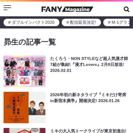
Menu
# ダブルインパクト2026
# 配信延長決定!
# M-1グラ
昴生の記事一覧
たくろう・NON STYLEなど超人気漫才師
7組が集結!『漫才Lovers』2月8日放送!
2026.02.01
2026年初の新ネタライブ『ミキだけ寄席
in新宿末廣亭』開催決定!
2026.01.26
ミキの大人気トークライブが東京初進出!