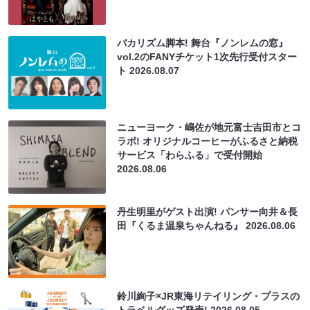
バカリズム脚本! 舞台『ノンレムの窓』
vol.2のFANYチケット1次先行受付スター
ト
2026.08.07
ニューヨーク・嶋佐が地元富士吉田市とコ
ラボ! オリジナルコーヒーがふるさと納税
サービス「わらふる」で受付開始
2026.08.06
丹生明里がゲスト出演! パンサー向井＆長
田『くるま温泉ちゃんねる』
2026.08.06
鈴川絢子×JR東海リテイリング・プラスの
トラベルグッズ発売!
2026.08.05