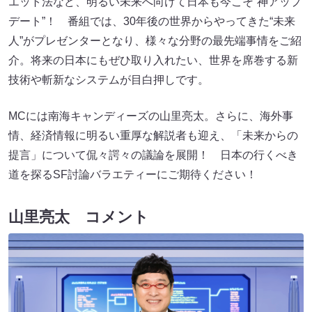
エット法など、明るい未来へ向けて日本も今こそ“神アップ
デート”！ 番組では、30年後の世界からやってきた“未来
人”がプレゼンターとなり、様々な分野の最先端事情をご紹
介。将来の日本にもぜひ取り入れたい、世界を席巻する新
技術や斬新なシステムが目白押しです。
MCには南海キャンディーズの山里亮太。さらに、海外事
情、経済情報に明るい重厚な解説者も迎え、「未来からの
提言」について侃々諤々の議論を展開！ 日本の行くべき
道を探るSF討論バラエティーにご期待ください！
山里亮太 コメント