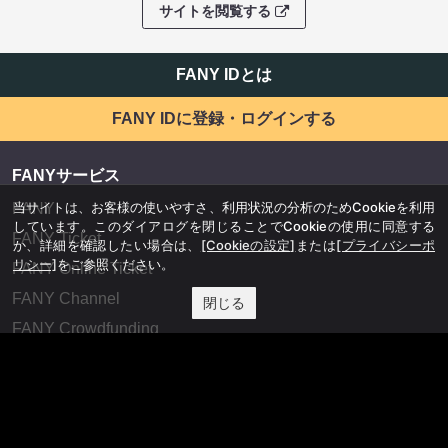
サイトを閲覧する
FANY IDとは
FANY IDに登録・ログインする
FANYサービス
当サイトは、お客様の使いやすさ、利用状況の分析のためCookieを利用
FANY
しています。このダイアログを閉じることでCookieの使用に同意する
FANY Ticket
か、詳細を確認したい場合は、
[Cookieの設定]
または
[プライバシーポ
リシー]
をご参照ください。
FANY Online Ticket
FANY Channel
閉じる
FANY Crowdfunding
FANY Mall
FANY Commu
法務・規約