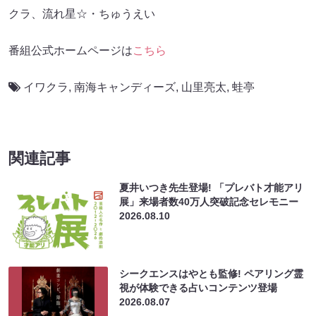
クラ、流れ星☆・ちゅうえい
番組公式ホームページは
こちら
イワクラ
,
南海キャンディーズ
,
山里亮太
,
蛙亭
関連記事
夏井いつき先生登場! 「プレバト才能アリ
展」来場者数40万人突破記念セレモニー
2026.08.10
シークエンスはやとも監修! ペアリング霊
視が体験できる占いコンテンツ登場
2026.08.07