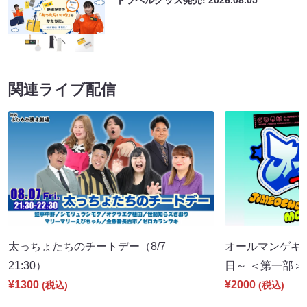
関連ライブ配信
太っちょたちのチートデー（8/7
オールマンゲキT
21:30）
日～ ＜第一部＞（8
¥1300
¥2000
(税込)
(税込)