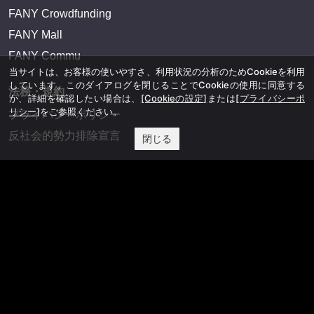
FANY Crowdfunding
FANY Mall
FANY Commu
当サイトは、お客様の使いやすさ、利用状況の分析のためCookieを利用
しています。このダイアログを閉じることでCookieの使用に同意する
法務・規約
か、詳細を確認したい場合は、
[Cookieの設定]
または
[プライバシーポ
リシー]
をご参照ください。
プライバシーポリシー
反社会的勢力排除宣言
閉じる
会社情報
吉本興業株式会社
お問い合わせ
その他
よしもとニュースセンターアーカイブ