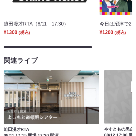
迫田漫才RTA（8/11 17:30）
今日は沼津で27期♪
¥1300
¥1200
(税込)
(税込)
関連ライブ
やすともの黒白歌
迫田漫才RTA
08/12 17:00 開
08/11 17:15 開場 17:30 開演