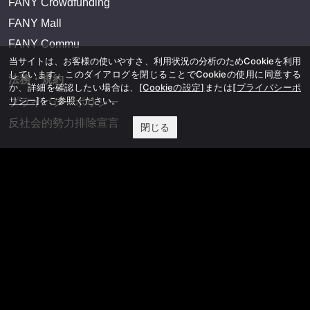
FANY Crowdfunding
FANY Mall
FANY Commu
当サイトは、お客様の使いやすさ、利用状況の分析のためCookieを利用
しています。このダイアログを閉じることでCookieの使用に同意する
法務・規約
か、詳細を確認したい場合は、
[Cookieの設定]
または
[プライバシーポ
リシー]
をご参照ください。
プライバシーポリシー
反社会的勢力排除宣言
閉じる
会社情報
吉本興業株式会社
お問い合わせ
その他
よしもとニュースセンターアーカイブ