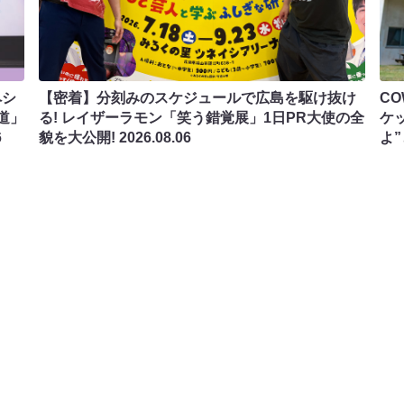
ペシ
【密着】分刻みのスケジュールで広島を駆け抜け
C
道」
る! レイザーラモン「笑う錯覚展」1日PR大使の全
ケ
6
貌を大公開!
2026.08.06
よ