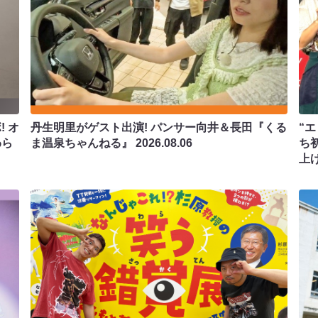
 オ
丹生明里がゲスト出演! パンサー向井＆長田『くる
“エ
わら
ま温泉ちゃんねる』
2026.08.06
ち
上