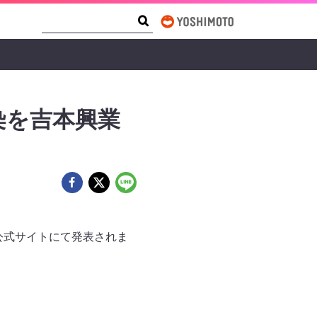
Search Form
Search
染を吉本興業
公式サイトにて発表されま