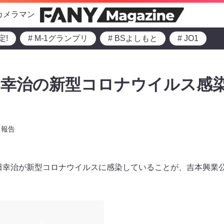
カメラマン
定!
# M-1グランプリ
# BSよしもと
# JO1
田幸治の新型コロナウイルス感
報告
・西田幸治が新型コロナウイルスに感染していることが、吉本興業