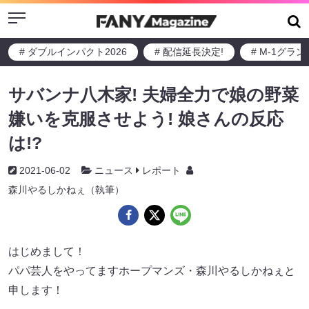
Menu
# ダブルインパクト2026
# 配信延長決定!
# M-1グラ
サバンナ八木家! 夫婦全力で娘の野菜
嫌いを克服させよう! 娘さんの反応
は!?
2021-06-02
ニュース
レポート
森川やるしかねぇ（執筆）
はじめまして！
パパ芸人をやってますホープマンズ・森川やるしかねぇと
申します！