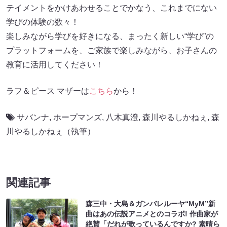
テイメントをかけあわせることでかなう、これまでにない
学びの体験の数々！
楽しみながら学びを好きになる、まったく新しい“学び”の
プラットフォームを、ご家族で楽しみながら、お子さんの
教育に活用してください！
ラフ＆ピース マザーは
こちら
から！
サバンナ
,
ホープマンズ
,
八木真澄
,
森川やるしかねぇ
,
森
川やるしかねぇ（執筆）
関連記事
森三中・大島＆ガンバレルーヤ“MyM”新
曲はあの伝説アニメとのコラボ! 作曲家が
絶賛「だれが歌っているんですか? 素晴ら