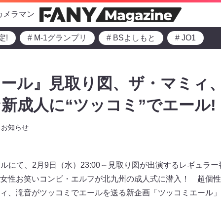
カメラマン
定!
# M-1グランプリ
# BSよしもと
# JO1
エール』見取り図、ザ・マミィ
新成人に“ツッコミ”でエール!
お知らせ
チャンネルにて、2月9日（水）23:00～見取り図が出演するレギュ
女性お笑いコンビ・エルフが北九州の成人式に潜入！ 超個性
ィ、滝音がツッコミでエールを送る新企画「ツッコミエール」