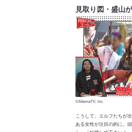
見取り図・盛山
©AbemaTV, Inc.
こうして、エルフたちが次
ある女性が注目の的に。頭