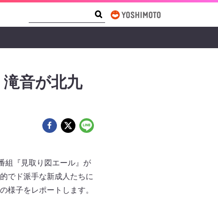
Search Form
Search
、滝音が北九
ラー番組『見取り図エール』が
的でド派手な新成人たちに
の様子をレポートします。