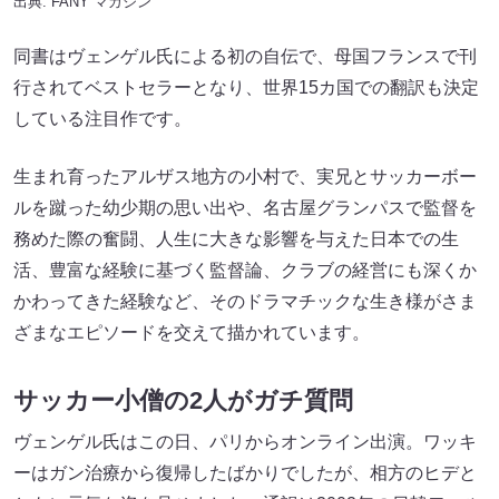
出典:
FANY マガジン
同書はヴェンゲル氏による初の自伝で、母国フランスで刊
行されてベストセラーとなり、世界15カ国での翻訳も決定
している注目作です。
生まれ育ったアルザス地方の小村で、実兄とサッカーボー
ルを蹴った幼少期の思い出や、名古屋グランパスで監督を
務めた際の奮闘、人生に大きな影響を与えた日本での生
活、豊富な経験に基づく監督論、クラブの経営にも深くか
かわってきた経験など、そのドラマチックな生き様がさま
ざまなエピソードを交えて描かれています。
サッカー小僧の2人がガチ質問
ヴェンゲル氏はこの日、パリからオンライン出演。ワッキ
ーはガン治療から復帰したばかりでしたが、相方のヒデと