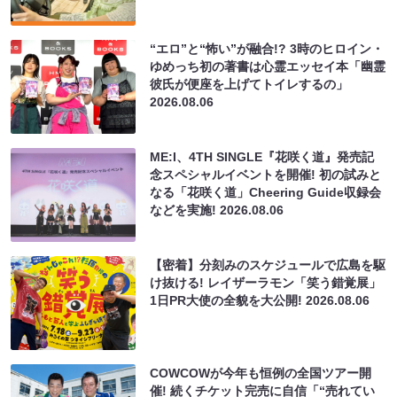
“エロ”と“怖い”が融合!? 3時のヒロイン・
ゆめっち初の著書は心霊エッセイ本「幽霊
彼氏が便座を上げてトイレするの」
2026.08.06
ME:I、4TH SINGLE『花咲く道』発売記
念スペシャルイベントを開催! 初の試みと
なる「花咲く道」Cheering Guide収録会
などを実施!
2026.08.06
【密着】分刻みのスケジュールで広島を駆
け抜ける! レイザーラモン「笑う錯覚展」
1日PR大使の全貌を大公開!
2026.08.06
COWCOWが今年も恒例の全国ツアー開
催! 続くチケット完売に自信「“売れてい