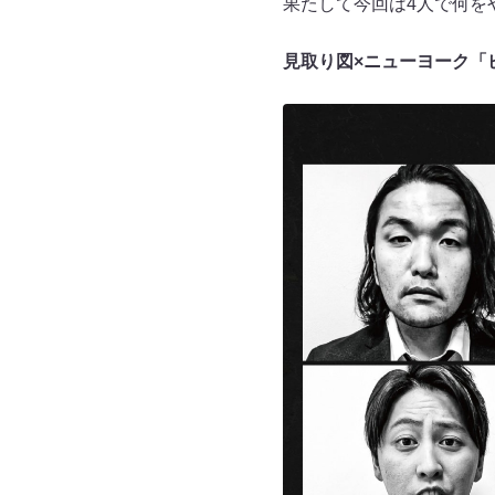
果たして今回は4人で何を
見取り図×ニューヨーク「ピ