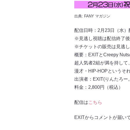
出典:
FANY マガジン
配信日時：2月23日（水）配信
※見逃し視聴は配信終了後23
※チケットの販売は見逃し視
概要：EXITとCreepy
超人気者2組が満を持して、
漫才・HIP-HOPとい
出演者：EXIT(りんたろー。／
料金：2,800円（税込）
配信は
こちら
EXITからコメントが届い