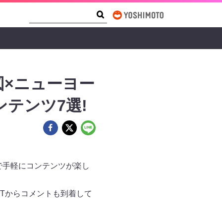
Search Form
Search
り図×ニューヨー
テンツ7選!
で手軽にコンテンツが楽し
ITからコメントも到着して