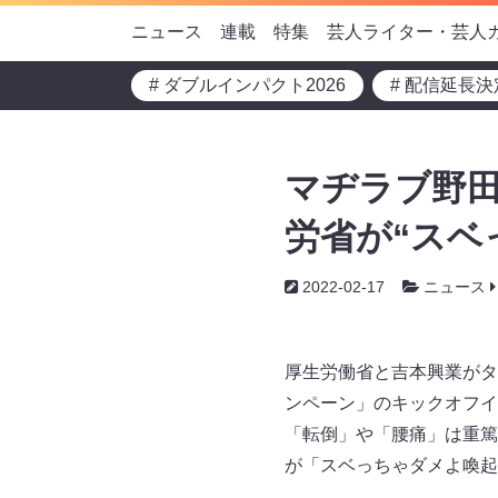
ニュース
連載
特集
芸人ライター・芸人
# ダブルインパクト2026
# 配信延長決
マヂラブ野田
労省が“スベ
2022-02-17
ニュース
厚生労働省と吉本興業がタ
ンペーン」のキックオフイ
「転倒」や「腰痛」は重篤
が「スベっちゃダメよ喚起