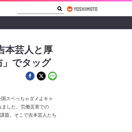
Search Form
Search
 吉本芸人と厚
防」でタッグ
全国スベっちゃダメよキャ
れました。労働災害での
課題。そこで吉本芸人たち